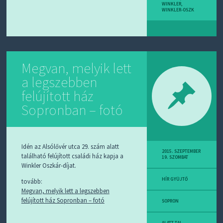
WINKLER
,
WINKLER-OSZK
Megvan, melyik lett
a legszebben
felújított ház
Sopronban – fotó
Idén az Alsólővér utca 29. szám alatt
2015. SZEPTEMBER
található felújított családi ház kapja a
19. SZOMBAT
Winkler Oszkár-díjat.
HÍR GYÜJTŐ
tovább:
Megvan, melyik lett a legszebben
felújított ház Sopronban – fotó
SOPRON
ALATT-TAL
,