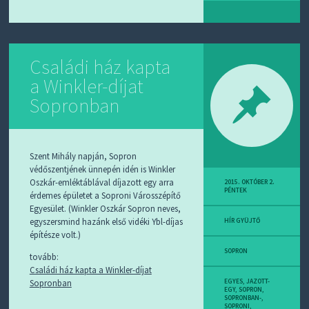
Családi ház kapta
a Winkler-díjat
Sopronban
Szent Mihály napján, Sopron
védőszentjének ünnepén idén is Winkler
Oszkár-emléktáblával díjazott egy arra
2015. OKTÓBER 2.
PÉNTEK
érdemes épületet a Soproni Városszépítő
Egyesület. (Winkler Oszkár Sopron neves,
egyszersmind hazánk első vidéki Ybl-díjas
HÍR GYÜJTŐ
építésze volt.)
SOPRON
tovább:
Családi ház kapta a Winkler-díjat
Sopronban
EGYES
,
JAZOTT-
EGY
,
SOPRON
,
SOPRONBAN-
,
SOPRONI
,