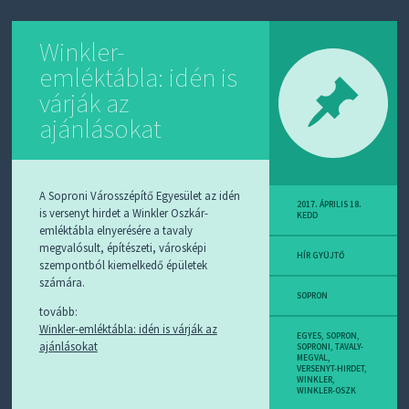
Winkler-
emléktábla: idén is
várják az
ajánlásokat
A Soproni Városszépítő Egyesület az idén
2017. ÁPRILIS 18.
is versenyt hirdet a Winkler Oszkár-
KEDD
emléktábla elnyerésére a tavaly
megvalósult, építészeti, városképi
HÍR GYÜJTŐ
szempontból kiemelkedő épületek
számára.
SOPRON
tovább:
Winkler-emléktábla: idén is várják az
EGYES
,
SOPRON
,
ajánlásokat
SOPRONI
,
TAVALY-
MEGVAL
,
VERSENYT-HIRDET
,
WINKLER
,
WINKLER-OSZK