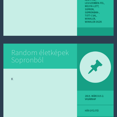
LEGSZEBBEN-FEL
,
MELYIK-LETT
,
SOPRON
,
SOPRONBAN-
,
TOTT-CSAL
,
WINKLER
,
WINKLER-OSZK
Random életképek
Sopronból
K
2014. MÁRCIUS 2.
VASÁRNAP
HÍR GYÜJTŐ