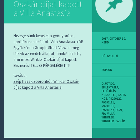
Oszkár-díjat kapott
D
J
a Villa Anastasia
R
S
S
-
T
Nézegessünk képeket a gyönyörűen,
!
2017. OKTÓBER 10.
aprólékosan felújított Villa Anastasia -ról!
KEDD
Egyébként a Google Street View -n még
M
látszik az eredeti állapot, amiből az lett,
I
HÍR GYÜJTŐ
ami most Winkler Oszkár-díjat kapott.
E
Elismerés! TELJES KÉPGALÉRIA ITT!
Z
SOPRON
?
tovább:
Szép házak Sopronból: Winkler Oszkár-
DÍJÁTADÓ
,
díjat kapott a Villa Anastasia
EMLÉKTÁBLA
,
FELÚJÍTÁS
,
KOSAN-FEL
,
LAJTA
KÖZ
,
P9290129
,
P9290131
,
P9290136
,
P9290147
,
PGAL
,
RIA
,
VILLA
,
WINKLER
,
WINKLER OSZKÁR