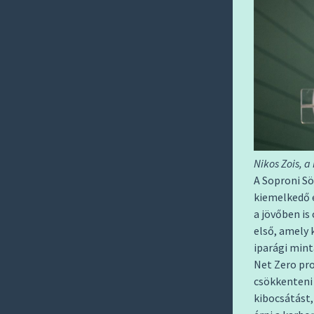
Nikos Zois, 
A Soproni Sö
kiemelkedő 
a jövőben is
első, amely 
iparági min
Net Zero pro
csökkenteni 
kibocsátást, 