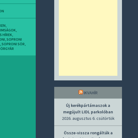
ON
KEN
,
OMSÁGOK
,
S HÍREK
,
ONI
,
SOPRONI
,
SOPRONI SÖR
,
SÖRGYÁR
IKVAHÍR
Új kerékpártámaszok a
megújult LIDL parkolóban
2026. augusztus 6. csütörtök
Össze-vissza rongálták a