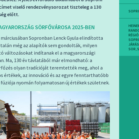
címet viselő rendezvénysorozat tiszteleg a 130
SOPR
ég előtt.
HEINE
AGYARORSZÁG SÖRFŐVÁROSA 2025-BEN
RAND
RÉGIÓ
 márciusában Sopronban Lenck Gyula elindította
SOPR
JÁRÁS
 talán még az alapítók sem gondolták, milyen
SOR
,
ó változásokat indítanak el a magyarországi
n. Ma, 130 év távlatából már elmondható: a
főzés olyan tradícióját teremtették meg, ahol a
 értékek, az innováció és az egyre fenntarthatóbb
fúziója nyomán folyamatosan új értékek születnek.