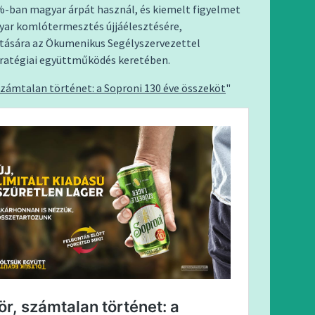
%-ban magyar árpát használ, és kiemelt figyelmet
gyar komlótermesztés újjáélesztésére,
atására az Ökumenikus Segélyszervezettel
tratégiai együttműködés keretében.
számtalan történet: a Soproni 130 éve összeköt