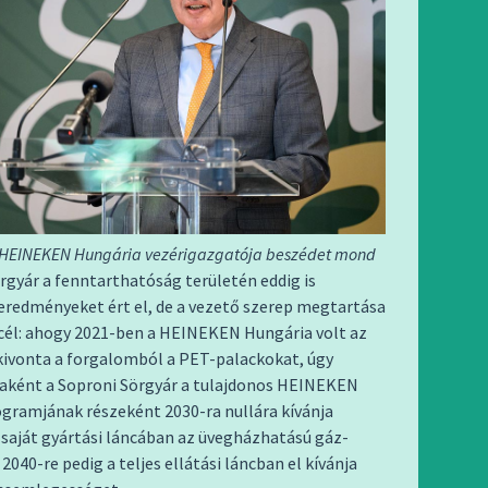
a HEINEKEN Hungária vezérigazgatója beszédet mond
rgyár a fenntarthatóság területén eddig is
eredményeket ért el, de a vezető szerep megtartása
 cél: ahogy 2021-ben a HEINEKEN Hungária volt az
kivonta a forgalomból a PET-palackokat, úgy
taként a Soproni Sörgyár a tulajdonos HEINEKEN
gramjának részeként 2030-ra nullára kívánja
saját gyártási láncában az üvegházhatású gáz-
2040-re pedig a teljes ellátási láncban el kívánja