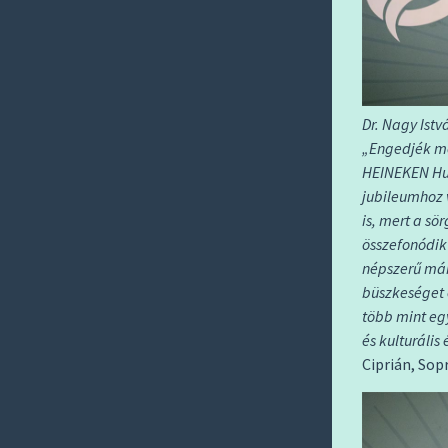
Dr. Nagy Ist
„Engedjék me
HEINEKEN Hu
jubileumhoz 
is, mert a s
összefonódik
népszerű márk
büszkeséget é
több mint eg
és kulturális
Ciprián, So