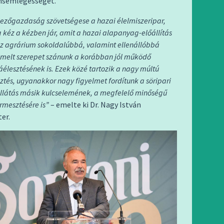
onsemlegességet.
zőgazdaság szövetségese a hazai élelmiszeripar,
 kéz a kézben jár, amit a hazai alapanyag-előállítás
Az agrárium sokoldalúbbá, valamint ellenállóbbá
emelt szerepet szánunk a korábban jól működő
áélesztésének is. Ezek közé tartozik a nagy múltú
tés, ugyanakkor nagy figyelmet fordítunk a söripari
látás másik kulcselemének, a megfelelő minőségű
rmesztésére is”
– emelte ki Dr. Nagy István
er.