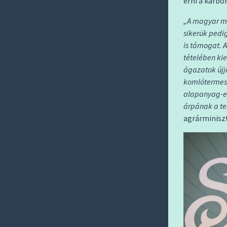
érni a karb
„A magyar me
sikerük pedig
is támogat. 
tételében ki
ágazatok újj
komlótermesz
alapanyag-el
árpának a te
agrárminiszt