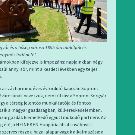
gyár és a hűség városa 1895 óta alakítják és
egymás történetét
zámokban kifejezve is impozáns: napjainkban négy
szül annyi sör, mint a kezdeti években egy teljes
.
n a százharminc éves évforduló kapcsán Sopront
ővárosának nevezzük, nem túlzás: a Soproni Sörgyár
gy a térség jelentős munkáltatója és fontos
tszik a magyar gazdaságban, külkereskedelemben,
hazai gazdák kiemelkedő együttműködő partnere. Az
g élő, a HEINEKEN Hungária által továbbvitt
szerves része a hazai alapanyagok alkalmazása: a