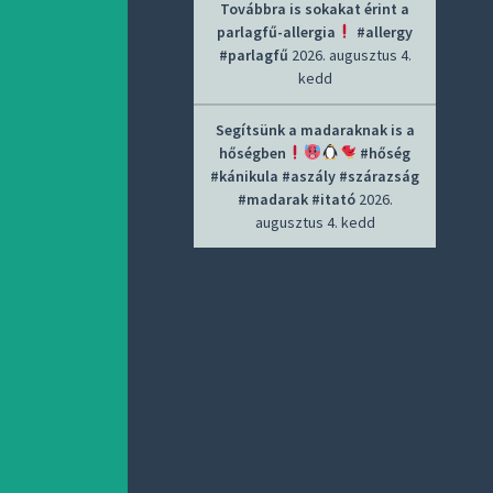
Továbbra is sokakat érint a
parlagfű-allergia
#allergy
#parlagfű
2026. augusztus 4.
kedd
Segítsünk a madaraknak is a
hőségben
#hőség
#kánikula #aszály #szárazság
#madarak #itató
2026.
augusztus 4. kedd