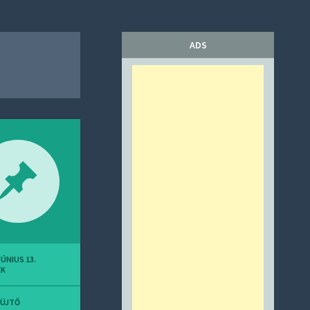
ADS
JÚNIUS 13.
EK
YÜJTŐ