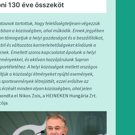
ntosnak tartottuk, hogy felelősségteljesen végezzük
bban a közösségben, ahol működik. Ennek jegyében
 támogatjuk a helyi gazdaságot és a beszállítókat,
bil és változatos karrierlehetőségeket kínálunk a
knek. Emellett szoros kapcsolatot ápolunk a helyi
ézményekkel, és aktívan hozzájárulunk Sopron
 sportéletéhez. A helyi közösségek mellett országos
egítjük a közösségi élményeket nyújtó események,
s sportesemények létrejöttét, ezzel erősítve az
s érzését minden olyan közösségben, ahol jelen
ondta el Nikos Zois, a HEINEKEN Hungária Zrt.
ója.