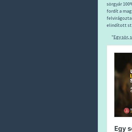
sörgyár 100
fordít a ma
felvirágozt
elindított s
Egy sör, 