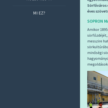
O
Sörfőváros 
C
éves szövets
MI EZ?
O
SOPRON M
N
T
Amikor 1895
E
sörfőzdéjét,
messzire hat
N
sörkultúrába
T
minőségi sör
hagyományos
megoldások 