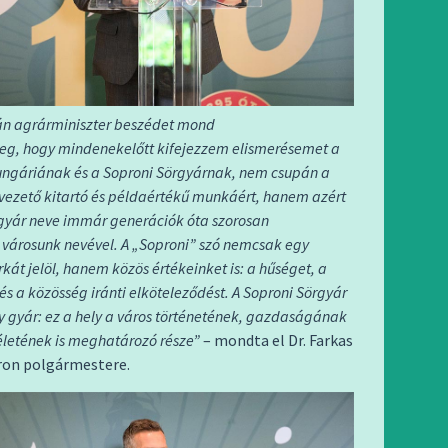
ván agrárminiszter beszédet mond
g, hogy mindenekelőtt kifejezzem elismerésemet a
ngáriának és a Soproni Sörgyárnak, nem csupán a
vezető kitartó és példaértékű munkáért, hanem azért
örgyár neve immár generációk óta szorosan
 városunk nevével. A „Soproni” szó nemcsak egy
át jelöl, hanem közös értékeinket is: a hűséget, a
s a közösség iránti elköteleződést. A Soproni Sörgyár
y gyár: ez a hely a város történetének, gazdaságának
 életének is meghatározó része”
– mondta el Dr. Farkas
pron polgármestere.