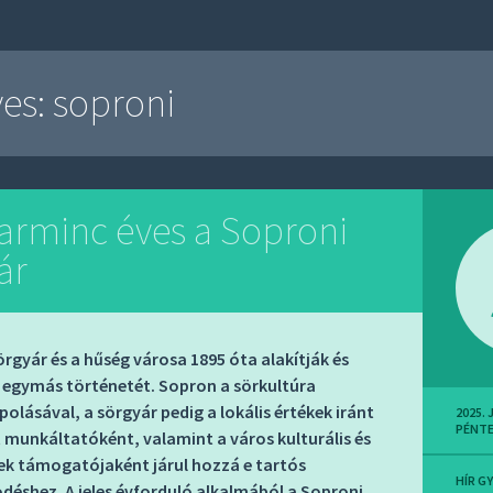
ves:
soproni
arminc éves a Soproni
ár
rgyár és a hűség városa 1895 óta alakítják és
 egymás történetét. Sopron a sörkultúra
polásával, a sörgyár pedig a lokális értékek iránt
2025. 
PÉNT
t munkáltatóként, valamint a város kulturális és
ek támogatójaként járul hozzá e tartós
HÍR G
éshez. A jeles évforduló alkalmából a Soproni