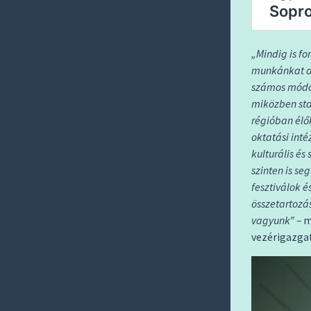
„Mindig is fo
munkánkat a
számos módon
miközben sta
régióban élő
oktatási int
kulturális és
szinten is s
fesztiválok é
összetartozá
vagyunk” –
m
vezérigazgat