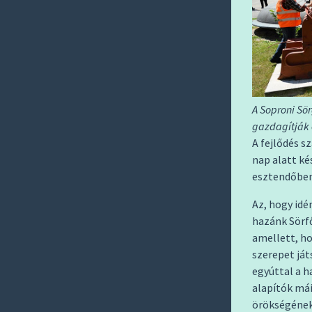
A Soproni Sör
gazdagítják 
A fejlődés s
nap alatt ké
esztendőben
Az, hogy idé
hazánk Sörf
amellett, ho
szerepet já
egyúttal a 
alapítók mái
örökségének 