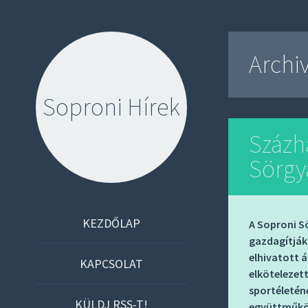
Archi
Soproni Hírek
Százh
Sörgy
S
KEZDŐLAP
A Soproni Sö
K
gazdagítják
elhivatott á
I
KAPCSOLAT
elkötelezet
P
sportéletén
T
KÜLDJ RSS-T!
együttműköd