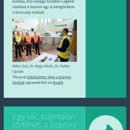
kiadású, friss ízvilágú Szűretlen Lagerrel
ráadásul a Soproni egy új kategóriában
is bizonyítja tudását.
Nikos Zois, Dr. Nagy István, Dr. Farkas
Ciprián
The post
Százharminc éves a Soproni
Sörgyár
appeared first on
Ikvahír
.
Egy sör, számtalan
történet: a Soproni