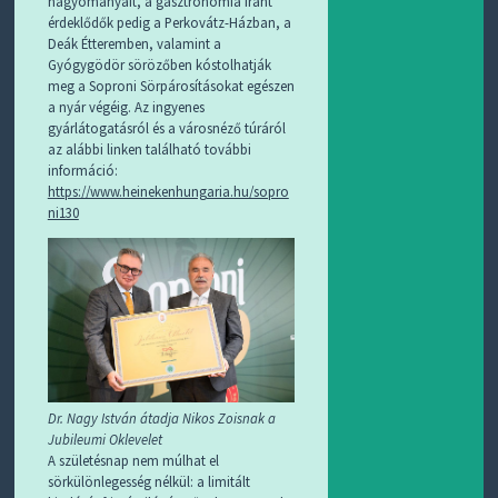
hagyományait, a gasztronómia iránt
érdeklődők pedig a Perkovátz-Házban, a
Deák Étteremben, valamint a
Gyógygödör sörözőben kóstolhatják
meg a Soproni Sörpárosításokat egészen
a nyár végéig. Az ingyenes
gyárlátogatásról és a városnéző túráról
az alábbi linken található további
információ:
https://www.heinekenhungaria.hu/sopro
ni130
Dr. Nagy István átadja Nikos Zoisnak a
Jubileumi Oklevelet
A születésnap nem múlhat el
sörkülönlegesség nélkül: a limitált