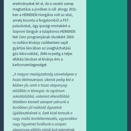
eredményeket ért el, de a vezető szerep
megtartása a jövőben is cél: ahogy 2021-
ben a HEINEKEN Hungária volt az első,
amely kivonta a forgalomból a PET-
palackokat, úgy iparági mintaként a
Soproni Sörgyár a tulajdonos HEINEKEN
Net Zero programjának részeként 2030-
ra nullára kívánja csökkenteni saját
gyártási láncában az üvegházhatású
gáz-kibocsátást, 2040-re pedig a teljes
ellátási láncban el kívánja érni a
karbonsemlegességet.
„A magyar mezőgazdaság szövetségese a
hazai élelmiszeripar, sikerük pedig kéz a
kézben jár, amit a hazai alapanyag-
előállítás is támogat. Az agrárium
sokoldalúbbá, valamint ellenállóbbá
tételében kiemelt szerepet szánunk a
korábban jól működő ágazatok
újjáélesztésének is. Ezek közé tartozik a
nagy múltú komlótermesztés, ugyanakkor
nagy figyelmet fordítunk a söripari
alapanyag-ellátás másik kulcselemének,