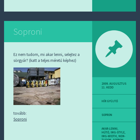
Soproni
Ez nem tudom, mi akar lenni, selejtez a
sörgyár? (katt a teljes méretű képhez)
2009. AUGUSZTUS
11. KEDD
HÍR GYÜJTŐ
tovább:
SOPRON
Soproni
AKAR-LENNI
,
HŰTŐ
,
IMG-STYLE
,
IMG-WIDTH
,
NEM-
TUDOM
,
SOPRON
,