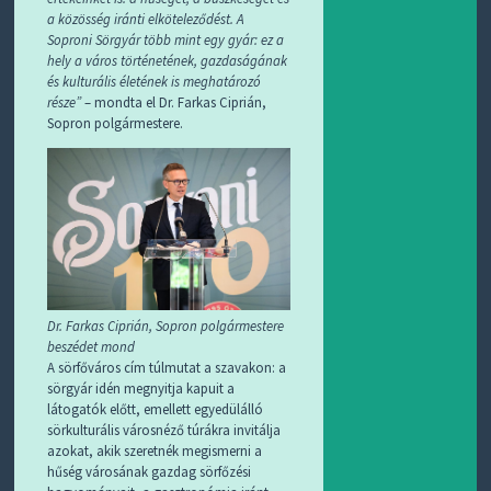
a közösség iránti elköteleződést. A
Soproni Sörgyár több mint egy gyár: ez a
hely a város történetének, gazdaságának
és kulturális életének is meghatározó
része”
– mondta el Dr. Farkas Ciprián,
Sopron polgármestere.
Dr. Farkas Ciprián, Sopron polgármestere
beszédet mond
A sörfőváros cím túlmutat a szavakon: a
sörgyár idén megnyitja kapuit a
látogatók előtt, emellett egyedülálló
sörkulturális városnéző túrákra invitálja
azokat, akik szeretnék megismerni a
hűség városának gazdag sörfőzési