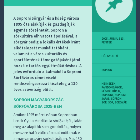
D
J
R
S
A Soproni Sörgyár és a hűség városa
S
1895 óta alakítják és gazdagítják
-
egymás történetét. Sopron a
T
sörkultúra elhivatott ápolásával, a
!
2025. JÚNIUS 13.
sörgyár pedig a lokális értékek iránt
PÉNTEK
elkötelezett munkáltatóként,
M
valamint a város kulturális és
I
HÍR GYÜJTŐ
sportéletének támogatójaként járul
E
hozzá e tartós együttműködéshez. A
Z
SOPRON
jeles évforduló alkalmából a Soproni
?
Sörfőváros címet viselő
rendezvénysorozat tiszteleg a 130
HEINEKEN
,
RANDOMSÁGOK
,
éves szövetség előtt.
RÉGIÓS HÍREK
,
SOPRONI
,
SOPRONI
SOPRON MAGYARORSZÁG
JÁRÁS
,
SOPRONI
SÖR
,
SOR
,
SÖRGYÁR
SÖRFŐVÁROSA 2025-BEN
Amikor 1895 márciusában Sopronban
Lenck Gyula elindította sörfőzdéjét, talán
még az alapítók sem gondolták, milyen
messzire ható változásokat indítanak el
a magyarországi sörkultúrában. Ma, 130