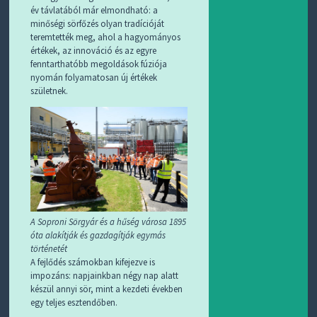
év távlatából már elmondható: a
minőségi sörfőzés olyan tradícióját
teremtették meg, ahol a hagyományos
értékek, az innováció és az egyre
fenntarthatóbb megoldások fúziója
nyomán folyamatosan új értékek
születnek.
A Soproni Sörgyár és a hűség városa 1895
óta alakítják és gazdagítják egymás
történetét
A fejlődés számokban kifejezve is
impozáns: napjainkban négy nap alatt
készül annyi sör, mint a kezdeti években
egy teljes esztendőben.