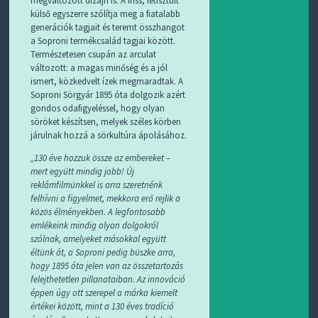
megváltozott dizájn is. A friss, letisztult
külső egyszerre szólítja meg a fiatalabb
generációk tagjait és teremt összhangot
a Soproni termékcsalád tagjai között.
Természetesen csupán az arculat
változott: a magas minőség és a jól
ismert, közkedvelt ízek megmaradtak. A
Soproni Sörgyár 1895 óta dolgozik azért
gondos odafigyeléssel, hogy olyan
söröket készítsen, melyek széles körben
járulnak hozzá a sörkultúra ápolásához.
„130 éve hozzuk össze az embereket –
mert együtt mindig jobb! Új
reklámfilmünkkel is arra szeretnénk
felhívni a figyelmet, mekkora erő rejlik a
közös élményekben. A legfontosabb
emlékeink mindig olyan dolgokról
szólnak, amelyeket másokkal együtt
éltünk át, a Soproni pedig büszke arra,
hogy 1895 óta jelen van az összetartozás
felejthetetlen pillanataiban. Az innováció
éppen úgy ott szerepel a márka kiemelt
értékei között, mint a 130 éves tradíció