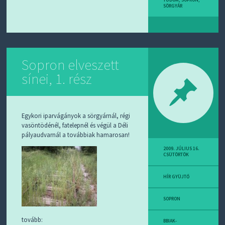
SÖRGYÁR
Sopron elveszett
sínei, 1. rész
Egykori iparvágányok a sörgyárnál, régi
vasöntödénél, fatelepnél és végül a Déli
pályaudvarnál a továbbiak hamarosan!
2009. JÚLIUS 16.
CSÜTÖRTÖK
HÍR GYÜJTŐ
SOPRON
tovább:
BBIAK-