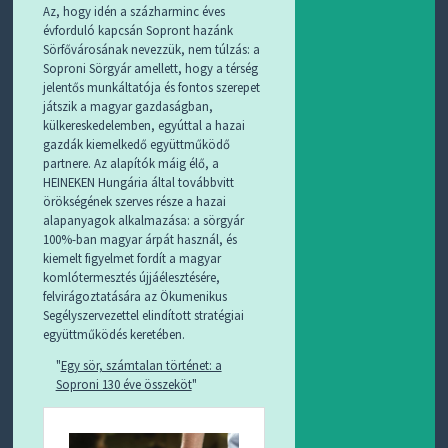
Az, hogy idén a százharminc éves
évforduló kapcsán Sopront hazánk
Sörfővárosának nevezzük, nem túlzás: a
Soproni Sörgyár amellett, hogy a térség
jelentős munkáltatója és fontos szerepet
játszik a magyar gazdaságban,
külkereskedelemben, egyúttal a hazai
gazdák kiemelkedő együttműködő
partnere. Az alapítók máig élő, a
HEINEKEN Hungária által továbbvitt
örökségének szerves része a hazai
alapanyagok alkalmazása: a sörgyár
100%-ban magyar árpát használ, és
kiemelt figyelmet fordít a magyar
komlótermesztés újjáélesztésére,
felvirágoztatására az Ökumenikus
Segélyszervezettel elindított stratégiai
együttműködés keretében.
Egy sör, számtalan történet: a
Soproni 130 éve összeköt