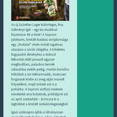
Az új Szűretlen Lager különleges, friss
ízélményt ígér – egy kis rituáléval
fűszerezve. Mi a titok? A Soproni
jubileumi, limitált kiadású sörújdonsága
egy „fordulat” révén invitál izgalmas
utazásra a sörök világába. A tökéletes
fogyasztói élményhez a dobozt
felbontás előtt javasolt egyszer
megfordítani, palackos termék
választása esetén pedig, miután korsóba
töltöttük a sör kétharmadát, óvatosan
forgassuk körbe az üveg alján maradt
folyadékot, majd öntsük azt is a
pohárba. A Soproni sörfőző mesterei
mindenkit arra biztatnak, próbálja ki ezt
az apró szertartást – és hozza ki a
legtöbbet a limitált sörkülönlegességből.
Igazi szülinapos újítás a látványosan