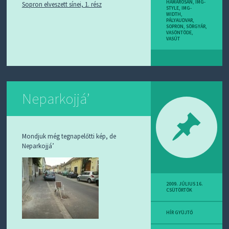
HAMAROSAN
,
IMG-
Sopron elveszett sínei, 1. rész
STYLE
,
IMG-
WIDTH
,
PÁLYAUDVAR
,
SOPRON
,
SÖRGYÁR
,
VASÖNTÖDE
,
VASÚT
Neparkojjá’
Mondjuk még tegnapelőtti kép, de
Neparkojjá’
2009. JÚLIUS 16.
CSÜTÖRTÖK
HÍR GYÜJTŐ