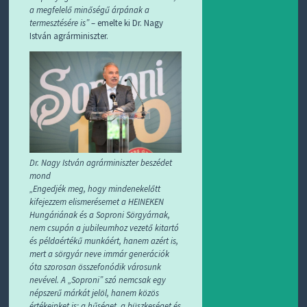
a megfelelő minőségű árpának a
termesztésére is”
– emelte ki Dr. Nagy
István agrárminiszter.
Dr. Nagy István agrárminiszter beszédet
mond
„Engedjék meg, hogy mindenekelőtt
kifejezzem elismerésemet a HEINEKEN
Hungáriának és a Soproni Sörgyárnak,
nem csupán a jubileumhoz vezető kitartó
és példaértékű munkáért, hanem azért is,
mert a sörgyár neve immár generációk
óta szorosan összefonódik városunk
nevével. A „Soproni” szó nemcsak egy
népszerű márkát jelöl, hanem közös
értékeinket is: a hűséget, a büszkeséget és