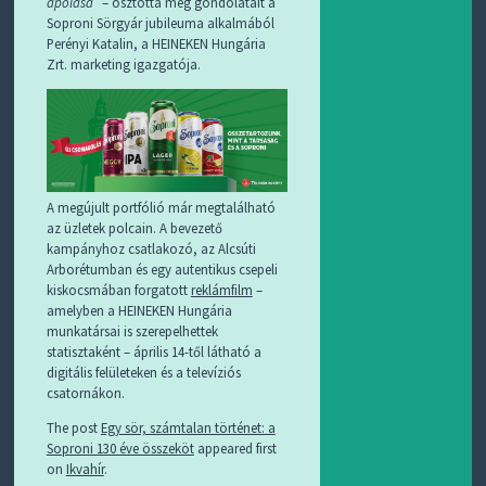
ápolása”
– osztotta meg gondolatait a
Soproni Sörgyár jubileuma alkalmából
Perényi Katalin, a HEINEKEN Hungária
Zrt. marketing igazgatója.
A megújult portfólió már megtalálható
az üzletek polcain. A bevezető
kampányhoz csatlakozó, az Alcsúti
Arborétumban és egy autentikus csepeli
kiskocsmában forgatott
reklámfilm
–
amelyben a HEINEKEN Hungária
munkatársai is szerepelhettek
statisztaként – április 14-től látható a
digitális felületeken és a televíziós
csatornákon.
The post
Egy sör, számtalan történet: a
Soproni 130 éve összeköt
appeared first
on
Ikvahír
.