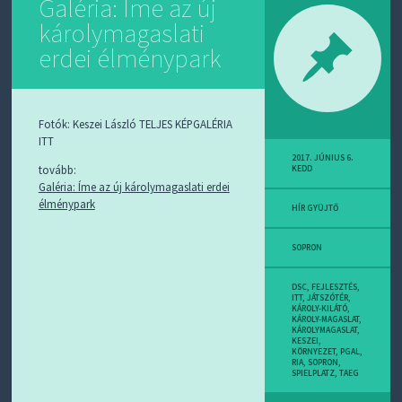
Galéria: Íme az új
károlymagaslati
erdei élménypark
Fotók: Keszei László TELJES KÉPGALÉRIA
ITT
2017. JÚNIUS 6.
tovább:
KEDD
Galéria: Íme az új károlymagaslati erdei
élménypark
HÍR GYÜJTŐ
SOPRON
DSC
,
FEJLESZTÉS
,
ITT
,
JÁTSZÓTÉR
,
KÁROLY-KILÁTÓ
,
KÁROLY-MAGASLAT
,
KÁROLYMAGASLAT
,
KESZEI
,
KÖRNYEZET
,
PGAL
,
RIA
,
SOPRON
,
SPIELPLATZ
,
TAEG