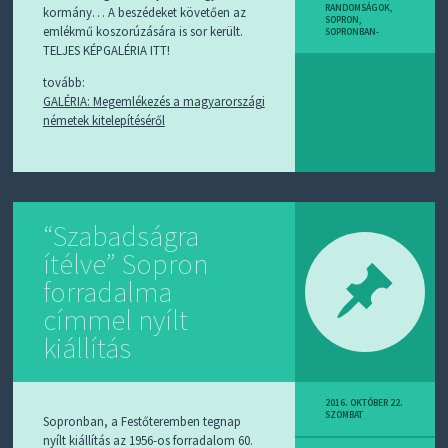
RANDOMSÁGOK
,
kormány… A beszédeket követően az
SOPRON
,
emlékmű koszorúzására is sor került.
SOPRONBAN-
TELJES KÉPGALÉRIA ITT!
tovább:
GALÉRIA: Megemlékezés a magyarországi
németek kitelepítéséről
“Szabadságra
ítélve” Sopron
forradalma
címmel nyílt
kiállítás
2016. OKTÓBER 22.
SZOMBAT
Sopronban, a Festőteremben tegnap
nyílt kiállítás az 1956-os forradalom 60.