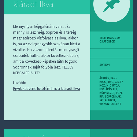
kiáradt Ikva
D
J
R
S
S
Mennyi ilyen képgalériám van… És
-
mennyi is lesz még. Sopron és a térség
T
meghatározó vízfolyása az Ikva, akkor
!
2018. MÁJUS 10.
CSÜTÖRTÖK
is, ha az év legnagyobb szakában kicsi a
vízállás. Ha viszont jelentős mennyiségű
M
I
csapadék hullik, akkor következik be az,
E
amit a következő képeken látni fogtok:
SOPRON
Z
Sopronnak saját folyója lesz. TELJES
?
KÉPGALÉRIA ITT!
ÁRADÁS
,
BAN-
tovább:
KICSI
,
DSC
,
GICZY
KÖZ
,
HÍD UTCA
,
Egyik kedvenc fotótémám: a kiáradt Ikva
IDŐJÁRÁS
,
ITT
,
KÖRNYEZET
,
PGAL
,
RIA
,
SOPRONNAK
,
SPITALBACH
,
VISZONT-JELENT