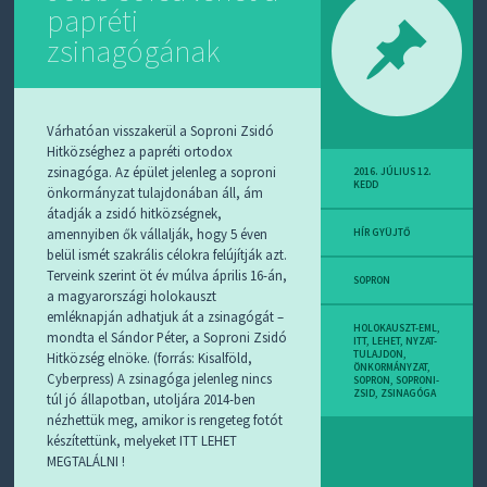
papréti
zsinagógának
Várhatóan visszakerül a Soproni Zsidó
Hitközséghez a papréti ortodox
zsinagóga. Az épület jelenleg a soproni
2016. JÚLIUS 12.
KEDD
önkormányzat tulajdonában áll, ám
átadják a zsidó hitközségnek,
amennyiben ők vállalják, hogy 5 éven
HÍR GYÜJTŐ
belül ismét szakrális célokra felújítják azt.
Terveink szerint öt év múlva április 16-án,
SOPRON
a magyarországi holokauszt
emléknapján adhatjuk át a zsinagógát –
HOLOKAUSZT-EML
,
mondta el Sándor Péter, a Soproni Zsidó
ITT
,
LEHET
,
NYZAT-
TULAJDON
,
Hitközség elnöke. (forrás: Kisalföld,
ÖNKORMÁNYZAT
,
Cyberpress) A zsinagóga jelenleg nincs
SOPRON
,
SOPRONI-
ZSID
,
ZSINAGÓGA
túl jó állapotban, utoljára 2014-ben
nézhettük meg, amikor is rengeteg fotót
készítettünk, melyeket ITT LEHET
MEGTALÁLNI !