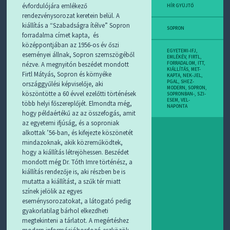
évfordulójára emlékező
HÍR GYÜJTŐ
rendezvénysorozat keretein belül. A
kiállítás a “Szabadságra ítélve” Sopron
SOPRON
forradalma címet kapta, és
középpontjában az 1956-os év őszi
EGYETEMI-IFJ
,
eseményei állnak, Sopron szemszögéből
EMLÉKÉV
,
FIRTL
,
nézve. A megnyitón beszédet mondott
FORRADALOM
,
ITT
,
KIÁLLÍTÁS
,
MET-
Firtl Mátyás, Sopron és környéke
KAPTA
,
NEK-JEL
,
PGAL
,
SHEZ-
országgyűlési képviselője, aki
MODERN
,
SOPRON
,
köszöntötte a 60 évvel ezelőtti történések
SOPRONBAN-
,
SZI-
ESEM
,
VEL-
több helyi főszereplőjét. Elmondta még,
NAPONTA
hogy példaértékű az az összefogás, amit
az egyetemi ifjúság, és a soproniak
alkottak ’56-ban, és kifejezte köszönetét
mindazoknak, akik közreműködtek,
hogy a kiállítás létrejöhessen. Beszédet
mondott még Dr. Tóth Imre történész, a
kiállítás rendezője is, aki részben be is
mutatta a kiállítást, a szűk tér miatt
színek jelölik az egyes
eseménysorozatokat, a látogató pedig
gyakorlatilag bárhol elkezdheti
megtekinteni a tárlatot. A megértéshez