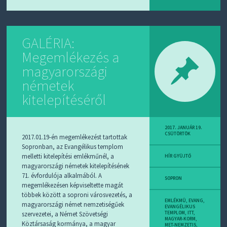
GALÉRIA:
Megemlékezés a
magyarországi
németek
kitelepítéséről
2017. JANUÁR 19.
CSÜTÖRTÖK
2017.01.19-én megemlékezést tartottak
Sopronban, az Evangélikus templom
melletti kitelepítési emlékműnél, a
HÍR GYÜJTŐ
magyarországi németek kitelepítésének
71. évfordulója alkalmából. A
SOPRON
megemlékezésen képviseltette magát
többek között a soproni városvezetés, a
EMLÉKMÛ
,
EVANG
,
magyarországi német nemzetiségűek
EVANGÉLIKUS
szervezetei, a Német Szövetségi
TEMPLOM
,
ITT
,
MAGYAR-KORM
,
Köztársaság kormánya, a magyar
MET-NEMZETIS
,