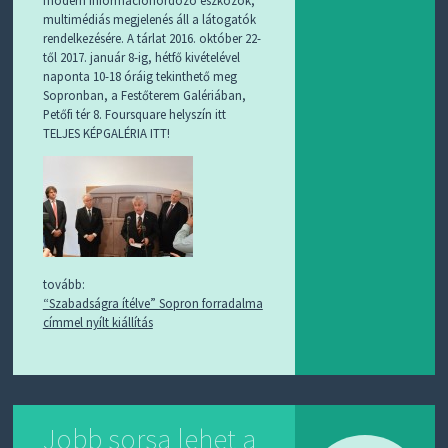
modern információhordozó eszközök,
multimédiás megjelenés áll a látogatók
rendelkezésére. A tárlat 2016. október 22-
től 2017. január 8-ig, hétfő kivételével
naponta 10-18 óráig tekinthető meg
Sopronban, a Festőterem Galériában,
Petőfi tér 8. Foursquare helyszín itt
TELJES KÉPGALÉRIA ITT!
tovább:
“Szabadságra ítélve” Sopron forradalma
címmel nyílt kiállítás
Jobb sorsa lehet a