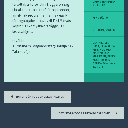
D
2010. SZEPTEMBER
tartották a Történelmi Magyarország
3. PÉNTEK
J
Fiataljainak Találkozóját Sopronban,
R
amelynek programján, annak egyik
S
HÍR GYÜJTŐ
támogatójaként részt vett Firtl Mátyás,
S
-
Sopron és környéke országgyűlési
T
KULTÚRA
,
SOPRON
képviselője is.
!
tovább:
BEN-KIEMELT
,
A Történelmi Magyarország Fiataljainak
M
FIRTL
,
HIVATALOS-
MEG
,
KULTÚRA
,
Találkozója
I
MAGYARORSZ
,
E
MEG-EGYM
,
PEDIG-
MOST
,
SOPRON
,
Z
SOPRONBAN-
,
VAL-
?
TARTOTT
Post
NYME: IDÉN TÖBBEN JELENTKEZTEK
navigation
EGYÜTTMŰKÖDÉS A HEGYKÖZSÉGEKKEL