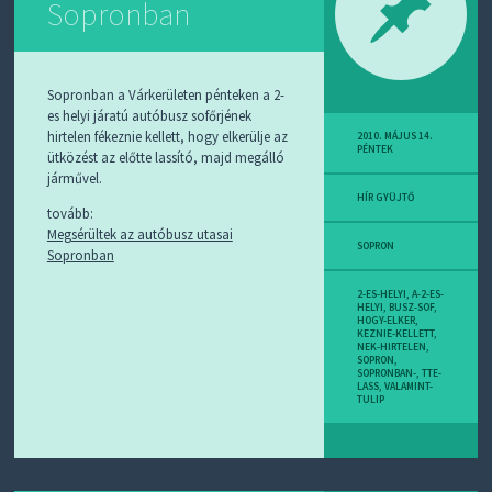
Sopronban
D
J
R
S
S
Sopronban a Várkerületen pénteken a 2-
-
es helyi járatú autóbusz sofőrjének
T
hirtelen fékeznie kellett, hogy elkerülje az
!
2010. MÁJUS 14.
PÉNTEK
ütközést az előtte lassító, majd megálló
járművel.
M
I
HÍR GYÜJTŐ
tovább:
E
Megsérültek az autóbusz utasai
Z
SOPRON
?
Sopronban
2-ES-HELYI
,
A-2-ES-
HELYI
,
BUSZ-SOF
,
HOGY-ELKER
,
KEZNIE-KELLETT
,
NEK-HIRTELEN
,
SOPRON
,
SOPRONBAN-
,
TTE-
LASS
,
VALAMINT-
TULIP