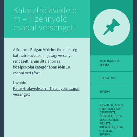
Katasztrófavédele
m – Tizennyolc
csapat versengett
A Soproni Polgári Védelmi Kirendeltség
katasztrófavédelmi ifjúsági versenyt
rendezett, amin általános és
2010. MÁJUS 14.
PÉNTEK
középiskolai kategóriában idén 18
csapat vett részt.
HÍR GYÜJTŐ
tovább:
Katasztrófavédelem – Tizennyolc csapat
SOPRON
versengett
2-ES-HELYI
,
A-2-ES-
HELYI
,
BUSZ-SOF
,
CSAPAT-VETT
,
DELMI-IFJ
,
HOGY-
ELKER
,
KEZNIE-
KELLETT
,
KIRENDELTS
,
NEK-
HIRTELEN
,
SOPRON
,