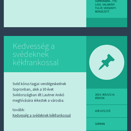
SOPRONBAN-
,
TTE-
LASS
,
VALAMINT-
TULIP
,
VERSENYT-
RENDEZETT
Kedvesség a
svédeknek
kékfrankossal
Svéd kórus tagjai vendégeskednek
Sopronban, akik a 30 évet
Svédországban élt Lautner Anikó
2010. MÁJUS 14.
PÉNTEK
meghívására érkeztek a városba.
tovább:
HÍR GYÜJTŐ
Kedvesség a svédeknek kékfrankossal
SOPRON