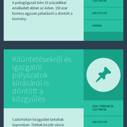
CSÜTÖRTÖK
A pedagógusok bére 10 százalékkal
emelkedett ebben az évben. 150 ezer
forintos egyszeri juttatásról is döntött a
HÍR GYÜJTŐ
kormány.
SOPRON
Kitüntetésekről és
igazgatói
pályázatok
kiírásáról is
döntött a
közgyűlés
2026. FEBRUÁR 26.
CSÜTÖRTÖK
Csütörtökön közgyűlést tartottak
HÍR GYÜJTŐ
Sopronban. Többek között városi