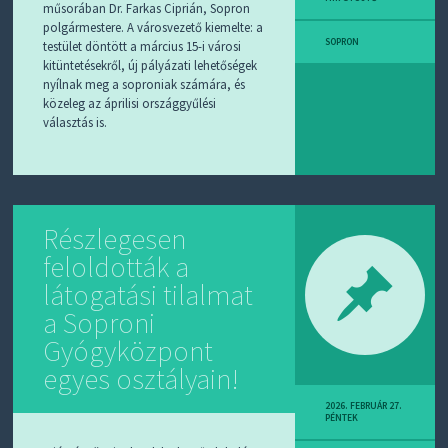
műsorában Dr. Farkas Ciprián, Sopron
polgármestere. A városvezető kiemelte: a
SOPRON
testület döntött a március 15-i városi
kitüntetésekről, új pályázati lehetőségek
nyílnak meg a soproniak számára, és
közeleg az áprilisi országgyűlési
választás is.
Részlegesen
feloldották a
látogatási tilalmat
a Soproni
Gyógyközpont
egyes osztályain!
2026. FEBRUÁR 27.
PÉNTEK