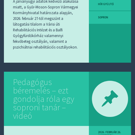
A járványügyi adatok kedvező alakulása
HÍR GYÜJTŐ
miatt, a Győr-Moson-Sopron Vármegyei
Kormányhivatal határozata alapján,
SOPRON
2026. február 27-től megszűnt a
látogatási tilalom a Várisi úti
Rehabilitációs Intézet és a Balfi
Gyógyfürdőkórház valamennyi
fekvőbeteg osztályán, valamint a
pszichiátriai rehabilitációs osztályokon.
Pedagógus
béremelés – ezt
gondolja róla egy
soproni tanár –
videó
2026. FEBRUÁR 26.