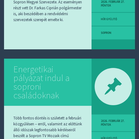
D
Sopron Megyei Szervezete. Az eseményen
2026. FEBRUÁR 27.
PÉNTEK
J
részt vett Dr. Farkas Ciprián polgármester
R
is, aki beszédében a rendvédelmi
S
szervezetek szerepét emelte ki.
HÍR GYÜJTŐ
S
-
T
SOPRON
!
M
I
E
Energetikai
Z
?
pályázat indul a
soproni
családoknak
Több fontos döntés is született a februári
2026. FEBRUÁR 27.
közgyűlésen – erről, valamint az előttünk
PÉNTEK
álló időszak legfontosabb kérdéseiről
beszélt a Sopron TV Mozaik című
HÍR GYÜJTŐ