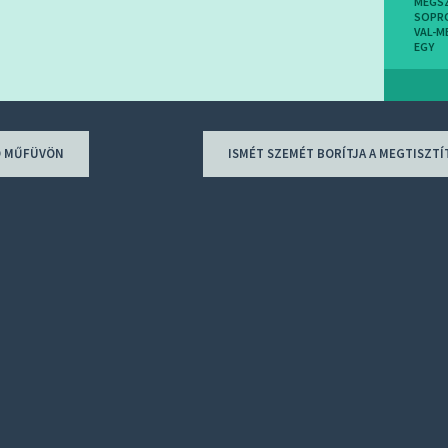
MEGS
SOPR
VAL-M
EGY
Ó MŰFÜVÖN
ISMÉT SZEMÉT BORÍTJA A MEGTISZT
ion