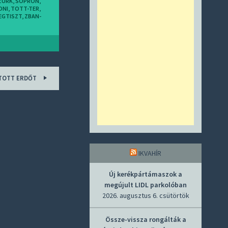
ZURK
,
SOPRON
,
ONI
,
TOTT-TER
,
EGTISZT
,
ZBAN-
ÍTOTT ERDŐT
IKVAHÍR
Új kerékpártámaszok a
megújult LIDL parkolóban
2026. augusztus 6. csütörtök
Össze-vissza rongálták a