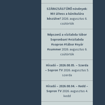
SZÁRAZSÁGTŰRŐ növények:
Mit ültess a kánikulára
készülve?
2026. augusztus 6.
csütörtök
Népszerű a vízilabda tábor
Sopronban! #vizilabda
#sopron #tábor #nyár
#summer
2026. augusztus 6.
csütörtök
Híradó – 2026.08.05. – Szerda
– Sopron TV
2026. augusztus 5.
szerda
Híradó – 2026.08.04. – Kedd –
Sopron TV
2026. augusztus 4.
kedd