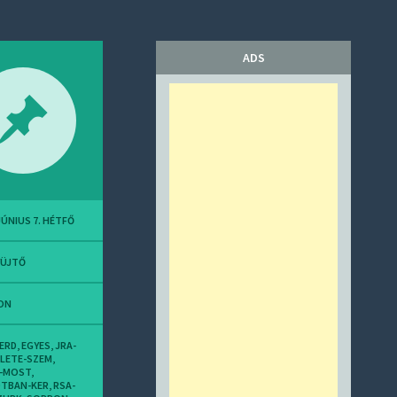
ADS
JÚNIUS 7. HÉTFŐ
YÜJTŐ
ON
-ERD
,
EGYES
,
JRA-
LETE-SZEM
,
T-MOST
,
OTBAN-KER
,
RSA-