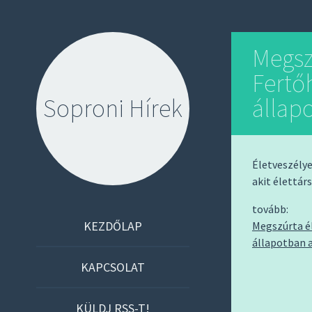
Megszú
Fertő
Soproni Hírek
állap
Életveszélye
akit élettá
tovább:
S
KEZDŐLAP
Megszúrta é
állapotban 
K
I
KAPCSOLAT
P
T
KÜLDJ RSS-T!