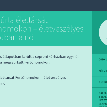
rta élettársát
homokon – életveszélyes
otban a nő
s állapotban került a soproni kórházban egy nő,
2010. 
rsa megszurkált Fertőhomokon.
HÍR G
lettársát Fertőhomokon – életveszélyes
SOPR
a nő
BALFI
SZEM
,
LETE
LLAP