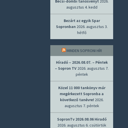
Bécsi-dombi tanösvényt
2026.
augusztus 4. kedd
Bezárt az egyik Spar
Sopronban
2026. augusztus 3.
hétfő
MINDEN SOPRONI HÍR
Híradó – 2026.08.07. – Péntek
– Sopron TV
2026. augusztus 7.
péntek
Közel 11 000 tankönyv már
megérkezett Sopronba a
következő tanévre!
2026.
augusztus 7. péntek
SopronTv 2026.08.06 Hiradó
2026. augusztus 6. csütörtök