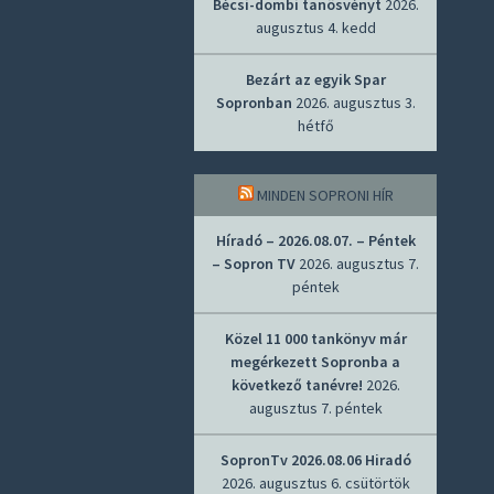
Bécsi-dombi tanösvényt
2026.
augusztus 4. kedd
Bezárt az egyik Spar
Sopronban
2026. augusztus 3.
hétfő
MINDEN SOPRONI HÍR
Híradó – 2026.08.07. – Péntek
– Sopron TV
2026. augusztus 7.
péntek
Közel 11 000 tankönyv már
megérkezett Sopronba a
következő tanévre!
2026.
augusztus 7. péntek
SopronTv 2026.08.06 Hiradó
2026. augusztus 6. csütörtök