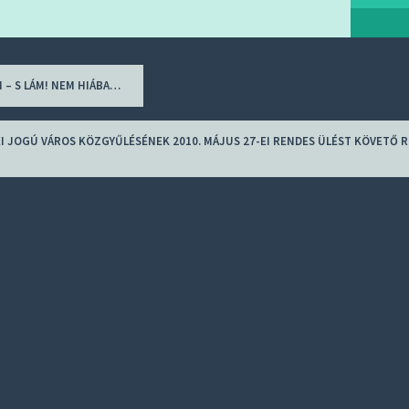
– S LÁM! NEM HIÁBA…
ion
 JOGÚ VÁROS KÖZGYŰLÉSÉNEK 2010. MÁJUS 27-EI RENDES ÜLÉST KÖVETŐ R