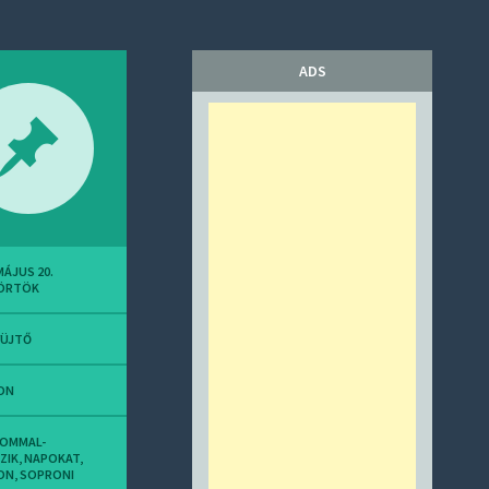
ADS
MÁJUS 20.
ÖRTÖK
YÜJTŐ
ON
LOMMAL-
ZIK
,
NAPOKAT
,
ON
,
SOPRONI