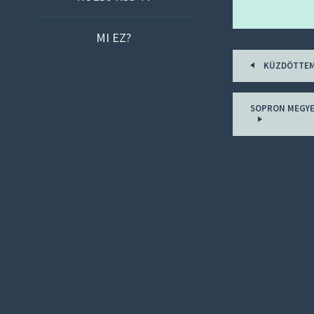
O
C
MI EZ?
O
Post
N
KÜZDÖTTEM 
navigat
T
E
SOPRON MEGYEI
N
T