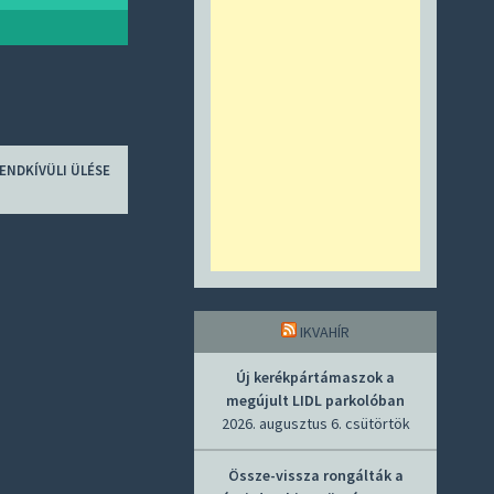
ENDKÍVÜLI ÜLÉSE
IKVAHÍR
Új kerékpártámaszok a
megújult LIDL parkolóban
2026. augusztus 6. csütörtök
Össze-vissza rongálták a