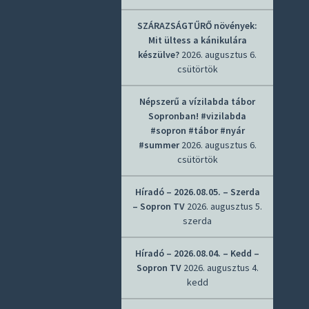
SZÁRAZSÁGTŰRŐ növények:
Mit ültess a kánikulára
készülve?
2026. augusztus 6.
csütörtök
Népszerű a vízilabda tábor
Sopronban! #vizilabda
#sopron #tábor #nyár
#summer
2026. augusztus 6.
csütörtök
Híradó – 2026.08.05. – Szerda
– Sopron TV
2026. augusztus 5.
szerda
Híradó – 2026.08.04. – Kedd –
Sopron TV
2026. augusztus 4.
kedd