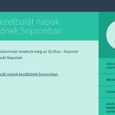
ezetbarát napok
ődnek Sopronban
kalommal rendezik meg az Új Utca – Soproni
rát Napokat.
2010. 
CSÜT
rát napok kezdődnek Sopronban
HÍR G
SOPR
ALKA
RENDE
SOPR