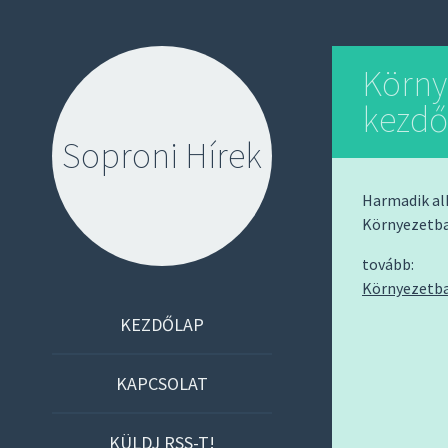
Körny
kezd
Soproni Hírek
Harmadik al
Környezetba
tovább:
Környezetba
S
KEZDŐLAP
K
I
KAPCSOLAT
P
T
KÜLDJ RSS-T!