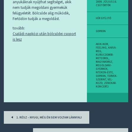
D
anyukáknak nyújthat segítséget, akik
2009. JÚLIUS 16.
CSÜTÖRTÖK
J
nem tudják megoldani gyermekük
R
felügyeletét. Bölcsőde alig működik,
S
Fertődön tudják a megoldást.
HÍR GYÜJTŐ
S
-
tovább:
T
SOPRON
Családi napközi után bölcsődei csoport
!
is lesz
AKIK-NEM
,
M
FEELING
,
KAPJA-
MEG
,
I
KURUCDOMBI-
E
METEOROL
,
MAGYARORSZ
,
Z
MEGOLDANI-
?
GYERMEK
,
NTEKEN-ESTE
,
SOPRON
,
TERVEK-
SZERINT
,
VEL-
KEZD
,
ZENEKAR-
KONCERTJ
Post
1. RÉSZ – NYUGI, MÉG ÉN SEM VOLTAM LÁNNYAL!
navigation