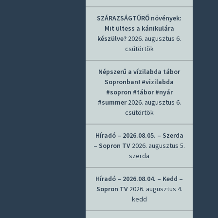
SZÁRAZSÁGTŰRŐ növények:
Mit ültess a kánikulára
készülve?
2026. augusztus 6.
csütörtök
Népszerű a vízilabda tábor
Sopronban! #vizilabda
#sopron #tábor #nyár
#summer
2026. augusztus 6.
csütörtök
Híradó – 2026.08.05. – Szerda
– Sopron TV
2026. augusztus 5.
szerda
Híradó – 2026.08.04. – Kedd –
Sopron TV
2026. augusztus 4.
kedd