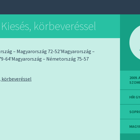
 Kiesés, körbeveréssel
rszág – Magyarország 72-52’Magyarország –
79-64’Magyarország – Németország 75-57
2009.
, körbeveréssel
SZOM
HÍR G
SOPR
MAGY