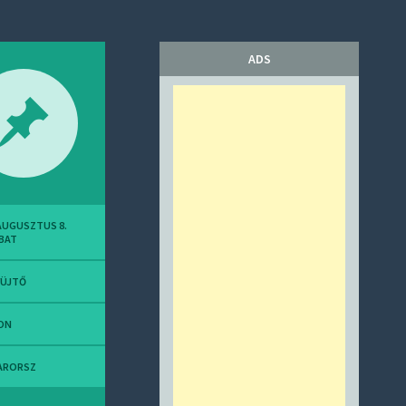
ADS
 AUGUSZTUS 8.
BAT
YÜJTŐ
ON
ARORSZ