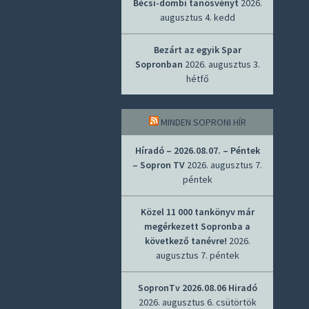
Bécsi-dombi tanösvényt
2026.
augusztus 4. kedd
Bezárt az egyik Spar
Sopronban
2026. augusztus 3.
hétfő
MINDEN SOPRONI HÍR
Híradó – 2026.08.07. – Péntek
– Sopron TV
2026. augusztus 7.
péntek
Közel 11 000 tankönyv már
megérkezett Sopronba a
következő tanévre!
2026.
augusztus 7. péntek
SopronTv 2026.08.06 Hiradó
2026. augusztus 6. csütörtök