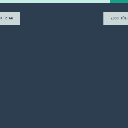
K ÍRTAK
2009. JÚ
ion