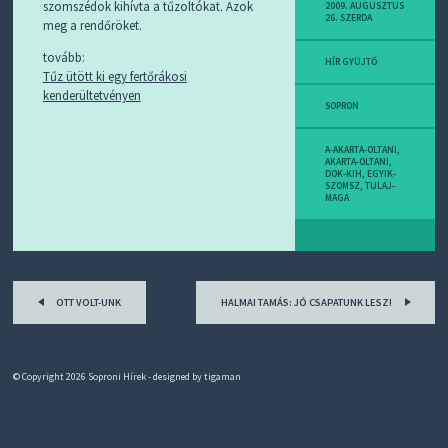
D
szomszédok kihívta a tűzoltókat. Azok
2009. AUGUSZTUS
26. SZERDA
J
meg a rendőröket.
R
S
tovább:
HÍR GYÜJTŐ
S
Tűz ütött ki egy fertőrákosi
-
kenderültetvényen
T
SOPRON
!
A-AKARTA-OLTANI
,
M
AKARTA-OLTANI
,
DOK-KIH
,
EGYIK-
I
SZOMSZ
,
TULAJ-
E
MAGA
Z
?
Post
OTT VOLT-UNK
HALMAI TAMÁS: JÓ CSAPATUNK LESZ!
navigation
© Copyright 2026
Soproni Hírek
- designed by
tigaman