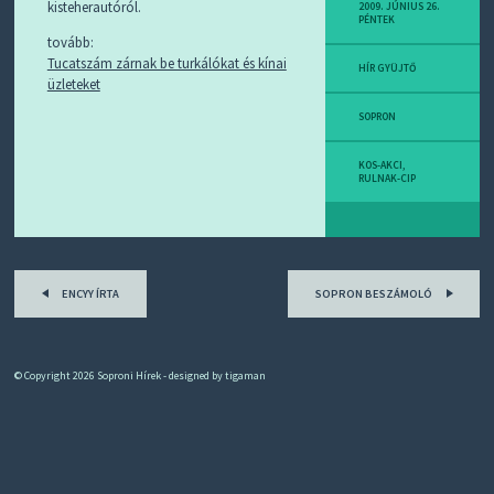
D
kisteherautóról.
2009. JÚNIUS 26.
PÉNTEK
J
tovább:
R
S
Tucatszám zárnak be turkálókat és kínai
HÍR GYÜJTŐ
S
üzleteket
-
T
SOPRON
!
KOS-AKCI
,
M
RULNAK-CIP
I
E
Z
?
Post
ENCYY ÍRTA
SOPRON BESZÁMOLÓ
navigation
© Copyright 2026
Soproni Hírek
- designed by
tigaman