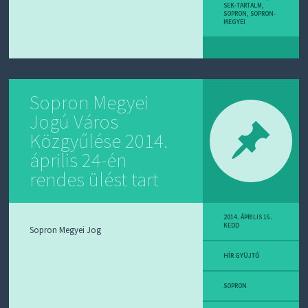
SEK-TARTALM
,
SOPRON
,
SOPRON-
MEGYEI
Sopron Megyei
Jogú Város
Közgyűlése 2014.
április 24-én
rendes ülést tart
2014. ÁPRILIS 15.
KEDD
Sopron Megyei Jog
HÍR GYÜJTŐ
SOPRON