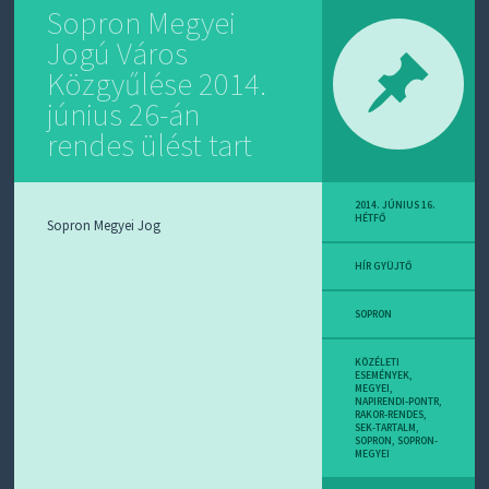
Sopron Megyei
Jogú Város
Közgyűlése 2014.
június 26-án
rendes ülést tart
2014. JÚNIUS 16.
HÉTFŐ
Sopron Megyei Jog
HÍR GYÜJTŐ
SOPRON
KÖZÉLETI
ESEMÉNYEK
,
MEGYEI
,
NAPIRENDI-PONTR
,
RAKOR-RENDES
,
SEK-TARTALM
,
SOPRON
,
SOPRON-
MEGYEI