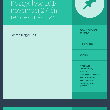
Közgyűlése 2014.
D
J
november 27-én
R
S
rendes ülést tart
S
-
T
!
2014. NOVEMBER
25. KEDD
Sopron Megyei Jog
M
I
HÍR GYÜJTŐ
E
Z
SOPRON
?
KÖZÉLETI
ESEMÉNYEK
,
MEGYEI
,
NAPIRENDI-PONTR
,
RAKOR-RENDES
,
SEK-TARTALM
,
SOPRON
,
SOPRON-
MEGYEI