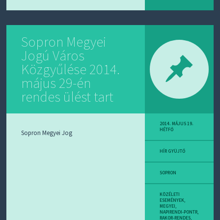
Sopron Megyei
Jogú Város
Közgyűlése 2014.
május 29-én
rendes ülést tart
2014. MÁJUS 19.
HÉTFŐ
Sopron Megyei Jog
HÍR GYÜJTŐ
SOPRON
KÖZÉLETI
ESEMÉNYEK
,
MEGYEI
,
NAPIRENDI-PONTR
,
RAKOR-RENDES
,