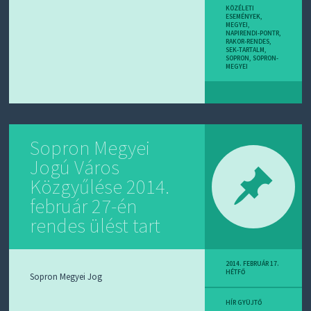
KÖZÉLETI
ESEMÉNYEK
,
MEGYEI
,
NAPIRENDI-PONTR
,
RAKOR-RENDES
,
SEK-TARTALM
,
SOPRON
,
SOPRON-
MEGYEI
Sopron Megyei
Jogú Város
Közgyűlése 2014.
február 27-én
rendes ülést tart
2014. FEBRUÁR 17.
HÉTFŐ
Sopron Megyei Jog
HÍR GYÜJTŐ