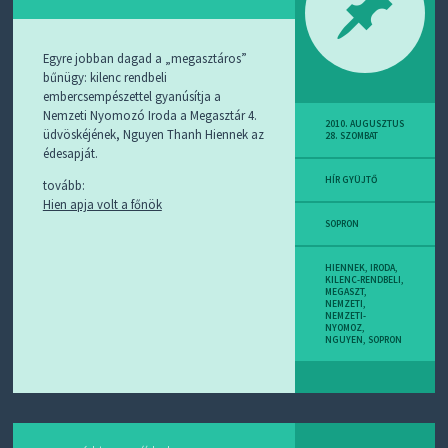
D
J
R
S
Egyre jobban dagad a „megasztáros”
S
bűnügy: kilenc rendbeli
-
embercsempészettel gyanúsítja a
T
Nemzeti Nyomozó Iroda a Megasztár 4.
!
2010. AUGUSZTUS
üdvöskéjének, Nguyen Thanh Hiennek az
28. SZOMBAT
édesapját.
M
I
HÍR GYÜJTŐ
tovább:
E
Hien apja volt a főnök
Z
SOPRON
?
HIENNEK
,
IRODA
,
KILENC-RENDBELI
,
MEGASZT
,
NEMZETI
,
NEMZETI-
NYOMOZ
,
NGUYEN
,
SOPRON