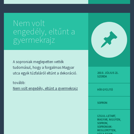
Nem volt
engedély, eltűnt a
gyermekrajz
A soproniak meglepetten vették
tudomásul, hogy a forgalmas Magyar
utca egyik tűzfaláról eltűnt a dekoráció.
2010. JÚLIUS 21.
SZERDA
tovább:
Nem volt engedély, eltűnt a gyermekrajz
HÍR GYÜJTŐ
SOPRON
IZGUL-LETART
,
MAGYAR
,
NGUYEN
,
SOPRON
,
SOPRONIAK-
MEGLEPETTEN
,
UTCA-EGYIK
,