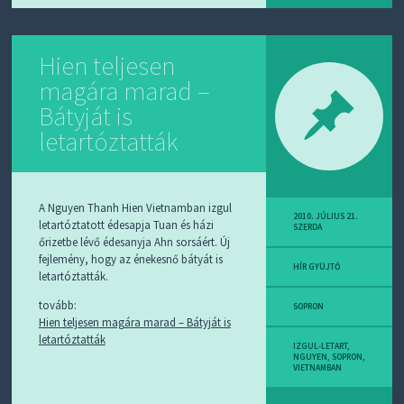
Hien teljesen
magára marad –
Bátyját is
letartóztatták
A Nguyen Thanh Hien Vietnamban izgul
2010. JÚLIUS 21.
letartóztatott édesapja Tuan és házi
SZERDA
őrizetbe lévő édesanyja Ahn sorsáért. Új
fejlemény, hogy az énekesnő bátyát is
HÍR GYÜJTŐ
letartóztatták.
tovább:
SOPRON
Hien teljesen magára marad – Bátyját is
letartóztatták
IZGUL-LETART
,
NGUYEN
,
SOPRON
,
VIETNAMBAN