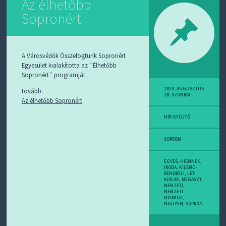
Az élhetőbb
Sopronért
A Városvédők Összefogtunk Sopronért
Egyesület kialakította az ˝Élhetőbb
Sopronért˝ programját.
2010. AUGUSZTUS
tovább:
28. SZOMBAT
Az élhetőbb Sopronért
HÍR GYÜJTŐ
SOPRON
EGYES
,
HIENNEK
,
IRODA
,
KILENC-
RENDBELI
,
LET-
KIALAK
,
MEGASZT
,
NEMZETI
,
NEMZETI-
NYOMOZ
,
NGUYEN
,
SOPRON