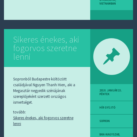
VIETNAMBAN
Sikeres énekes, aki
fogorvos szeretne
lenni
Sopronból Budapestre költözött
családjával Nguyen Thanh Hien, aki a
Megasztár negyedik szériájának
2010. JANUÁR 15.
PÉNTEK
szereplőjeként szerzett országos
ismertséget.
HÍR GYÜJTŐ
tovább:
Sikeres énekes, aki fogorvos szeretne
SOPRON
lenni
BAN-NAGYSZAB
,