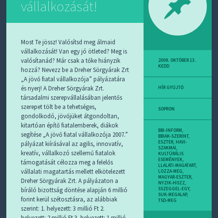
vállalkozását!
D
J
R
S
S
Most Te jössz! Valósítsd meg álmaid
-
vállalkozását! Van egy jó ötleted? Meg is
T
valósítanád? Már csak a tőke hiányzik
!
2009. OKTÓBER 13.
KEDD
hozzá? Nevezz be a Dreher Sörgyárak Zrt
„A jövő fiatal vállalkozója” pályázatára
M
I
és nyerj! A Dreher Sörgyárak Zrt.
HÍR GYÜJTŐ
E
társadalmi szerepvállalásában jelentős
Z
szerepet tölt be a tehetséges,
SOPRON
?
gondolkodó, jövőjüket átgondoltan,
kitartóan építő fiatalemberek, diákok
BBI-INFORM
,
segítése „A jövő fiatal vállalkozója 2007.”
BBIAK-SZERINT
,
ESZTER
,
HAVI-
pályázat kiírásával az agilis, innovatív,
SZAKMAI
,
kreatív, vállalkozó szellemű fiatalok
KULTÚRÁLIS
ESEMÉNYEK
,
támogatását célozza meg a felelős
LLALATI-MAGATART
,
vállalati magatartás mellett elkötelezett
LOZZA-MEG
,
MAGYAR-ESZTER
,
Dreher Sörgyárak Zrt. A pályázaton a
NYZIK-HOZZ
,
bíráló bizottság döntése alapján 6 millió
SSZEGGEL-EGY
,
SUK-MEGALAP
,
forint kerül szétosztásra, az alábbiak
TSD-MEG
szerint: 1. helyezett: 3 millió Ft 2.
helyezett: 2 millió Ft 3. helyezett: 1 millió