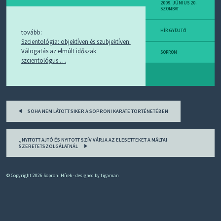
D
2009. JÚNIUS 20.
SZOMBAT
J
R
S
HÍR GYÜJTŐ
tovább:
S
Szcientológia: objektíven és szubjektíven:
-
Válogatás az elmúlt időszak
T
SOPRON
szcientológus …
!
M
I
E
Post
Z
SOHA NEM LÁTOTT SIKER A SOPRONI KARATE TÖRTÉNETÉBEN
?
navigation
,,NYITOTT AJTÓ ÉS NYITOTT SZÍV VÁRJA AZ ELESETTEKET A MÁLTAI
SZERETETSZOLGÁLATNÁL
© Copyright 2026
Soproni Hírek
- designed by
tigaman