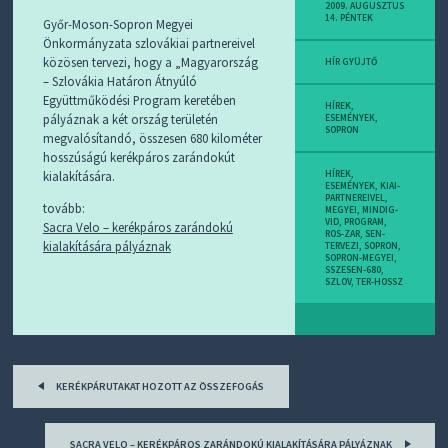
D
2009. AUGUSZTUS
14. PÉNTEK
J
Győr-Moson-Sopron Megyei
R
Önkormányzata szlovákiai partnereivel
S
közösen tervezi, hogy a „Magyarország
HÍR GYÜJTŐ
S
– Szlovákia Határon Átnyúló
-
Együttműködési Program keretében
T
HÍREK,
pályáznak a két ország területén
ESEMÉNYEK
,
!
SOPRON
megvalósítandó, összesen 680 kilométer
hosszúságú kerékpáros zarándokút
M
kialakítására.
HÍREK,
I
ESEMÉNYEK
,
KIAI-
E
PARTNEREIVEL
,
tovább:
MEGYEI
,
MINDIG-
Z
VID
,
PROGRAM
,
Sacra Velo – kerékpáros zarándokú
?
ROS-ZAR
,
SEN-
kialakítására pályáznak
TERVEZI
,
SOPRON
,
SOPRON-MEGYEI
,
SSZESEN-680
,
SZLOV
,
TER-HOSSZ
Post
KERÉKPÁRUTAKAT HOZOTT AZ ÖSSZEFOGÁS
navigation
SACRA VELO – KERÉKPÁROS ZARÁNDOKÚ KIALAKÍTÁSÁRA PÁLYÁZNAK