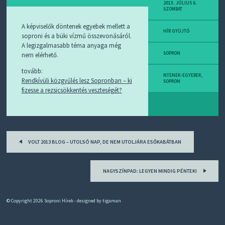
D
2013. JÚLIUS 6.
SZOMBAT
J
R
A képviselők döntenek egyebek mellett a
S
HÍR GYÜJTŐ
soproni és a büki vízmű összevonásáról.
S
A legizgalmasabb téma anyaga még
-
T
SOPRON
nem elérhető.
!
tovább:
NTENEK-EGYEBEK
,
Rendkívüli közgyűlés lesz Sopronban – ki
M
SOPRON
fizesse a rezsicsökkentés veszteségét?
I
E
Z
?
Post
VOLT 2013 BLOG – UTOLSÓ NAP, DE NEM UTOLJÁRA ESŐKABÁTBAN
navigation
NAGYSZÍNPAD: LEGYEN MINDIG PÉNTEK!
© Copyright 2026
Soproni Hírek
- designed by
tigaman