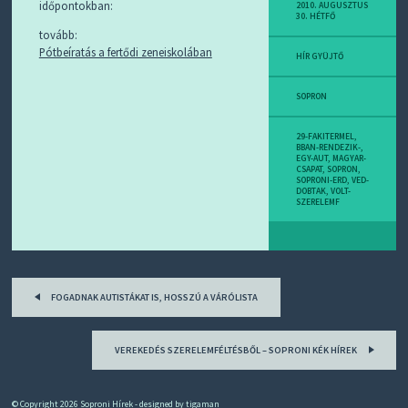
D
időpontokban:
2010. AUGUSZTUS
30. HÉTFŐ
J
tovább:
R
S
Pótbeíratás a fertődi zeneiskolában
HÍR GYÜJTŐ
S
-
T
SOPRON
!
29-FAKITERMEL
,
M
BBAN-RENDEZIK-
,
EGY-AUT
,
MAGYAR-
I
CSAPAT
,
SOPRON
,
E
SOPRONI-ERD
,
VED-
DOBTAK
,
VOLT-
Z
SZERELEMF
?
Post
FOGADNAK AUTISTÁKAT IS, HOSSZÚ A VÁRÓLISTA
navigation
VEREKEDÉS SZERELEMFÉLTÉSBŐL – SOPRONI KÉK HÍREK
© Copyright 2026
Soproni Hírek
- designed by
tigaman