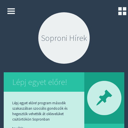
K
S
E
K
Z
I
D
Soproni Hírek
P
Ő
T
L
O
A
C
P
O
N
K
T
A
E
P
N
Lépj egyet előre!
C
T
S
O
L
A
Lépj egyet előre! program második
T
szakaszában szociális gondozók és
hegesztők vehették át oklevelüket
K
csütörtökön Sopronban
Ü
L