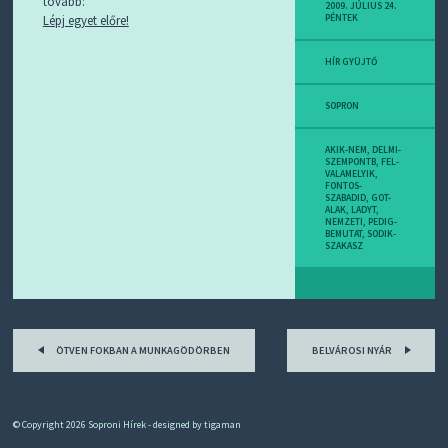
tovább:
D
2009. JÚLIUS 24.
Lépj egyet előre!
PÉNTEK
J
R
S
HÍR GYÜJTŐ
S
-
T
SOPRON
!
AKIK-NEM
,
DELMI-
M
SZEMPONTB
,
FEL-
VALAMELYIK
,
I
FONTOS-
E
SZABADID
,
GOT-
ALAK
,
LADYT
,
Z
NEMZETI
,
PEDIG-
?
BEMUTAT
,
SODIK-
SZAKASZ
Post
ÖTVEN FOKBAN A MUNKAGÖDÖRBEN
BELVÁROSI NYÁR
navigation
© Copyright 2026
Soproni Hírek
- designed by
tigaman