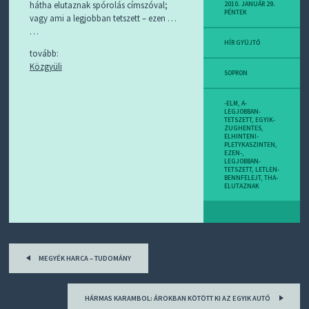
D
hátha elutaznak spórolás címszóval;
2010. JANUÁR 29.
PÉNTEK
J
vagy ami a legjobban tetszett – ezen …
R
…
S
HÍR GYÜJTŐ
S
tovább:
-
Közgyüli
T
SOPRON
!
-ELM
,
A-
M
LEGJOBBAN-
TETSZETT
,
EGYIK-
I
ZUGHENTES
,
E
ELHINTENI-
PLETYKASZINTEN
,
Z
EZEN-
,
?
LEGJOBBAN-
TETSZETT
,
LETLEN-
BENNFELEJT
,
THA-
ELUTAZNAK
Post
MEGYÉK HARCA – TUDOMÁNY
navigation
HÁRMAS KARAMBOL: ÁROKBAN KÖTÖTT KI AZ EGYIK AUTÓ