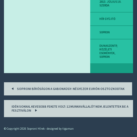
D
2013. JÚLIUS 10.
SZERDA
J
R
S
HÍR GYÜJTŐ
S
-
T
SOPRON
!
DUNASZENTP
,
M
KÖZÉLETI
ESEMÉNYEK
,
I
SOPRON
E
Z
?
Post
SOPRONI BÍRÓSÁGON A GABONAÜGY: NÉGYEZER EURÓN OSZTOZKODTAK
navigation
IDÉN SOKKAL KEVESEBB FEKETE VOLT: 12 MUNKAVÁLLALÓT NEM JELENTETTEK BE A
FESZTIVÁLON
© Copyright 2026
Soproni Hírek
- designed by
tigaman