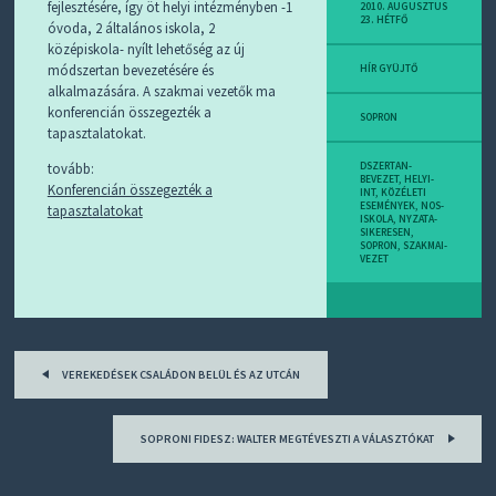
D
fejlesztésére, így öt helyi intézményben -1
2010. AUGUSZTUS
23. HÉTFŐ
J
óvoda, 2 általános iskola, 2
R
középiskola- nyílt lehetőség az új
S
módszertan bevezetésére és
HÍR GYÜJTŐ
S
alkalmazására. A szakmai vezetők ma
-
konferencián összegezték a
T
SOPRON
tapasztalatokat.
!
tovább:
DSZERTAN-
M
BEVEZET
,
HELYI-
Konferencián összegezték a
INT
,
KÖZÉLETI
I
ESEMÉNYEK
,
NOS-
tapasztalatokat
E
ISKOLA
,
NYZATA-
SIKERESEN
,
Z
SOPRON
,
SZAKMAI-
?
VEZET
Post
VEREKEDÉSEK CSALÁDON BELÜL ÉS AZ UTCÁN
navigation
SOPRONI FIDESZ: WALTER MEGTÉVESZTI A VÁLASZTÓKAT