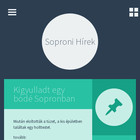
K
S
E
K
Z
I
D
Soproni Hírek
P
Ő
T
L
O
A
C
P
O
N
K
T
A
E
P
N
Kigyulladt egy
C
T
S
bódé Sopronban
O
L
A
T
Miután eloltották a tüzet, a kis épületben
K
találtak egy holttestet.
Ü
L
tovább: