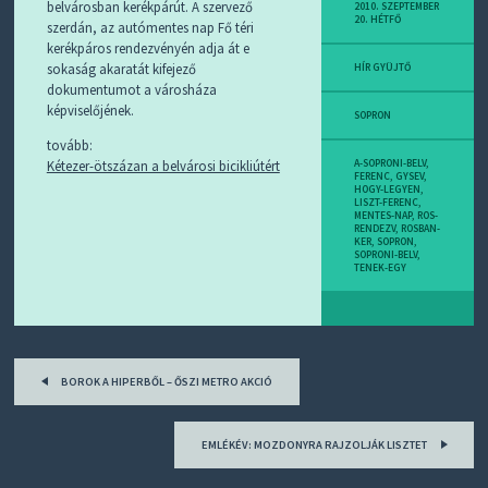
D
belvárosban kerékpárút. A szervező
2010. SZEPTEMBER
20. HÉTFŐ
J
szerdán, az autómentes nap Fő téri
R
kerékpáros rendezvényén adja át e
S
sokaság akaratát kifejező
HÍR GYÜJTŐ
S
dokumentumot a városháza
-
képviselőjének.
T
SOPRON
!
tovább:
Kétezer-ötszázan a belvárosi bicikliútért
A-SOPRONI-BELV
,
M
FERENC
,
GYSEV
,
HOGY-LEGYEN
,
I
LISZT-FERENC
,
E
MENTES-NAP
,
ROS-
RENDEZV
,
ROSBAN-
Z
KER
,
SOPRON
,
?
SOPRONI-BELV
,
TENEK-EGY
Post
BOROK A HIPERBŐL – ŐSZI METRO AKCIÓ
navigation
EMLÉKÉV: MOZDONYRA RAJZOLJÁK LISZTET