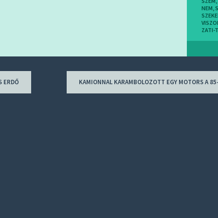
SZEM
,
NEM
,
SZEKE
VISZO
ZATI-
S ERDŐ
KAMIONNAL KARAMBOLOZOTT EGY MOTORS A 8
ion