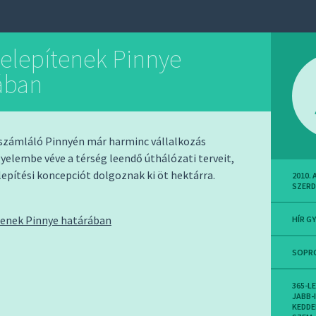
telepítenek Pinnye
ában
 számláló Pinnyén már harminc vállalkozás
yelembe véve a térség leendő úthálózati terveit,
lepítési koncepciót dolgoznak ki öt hektárra.
2010.
SZER
ítenek Pinnye határában
HÍR G
SOPR
365-L
JABB-
KEDDE