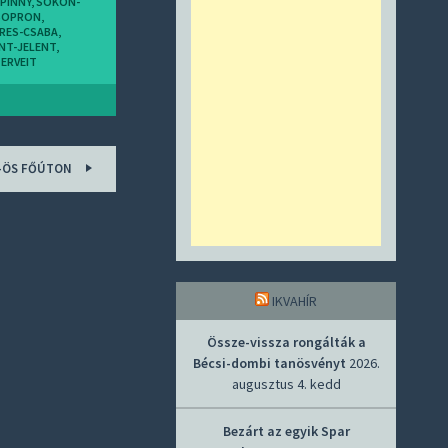
PINNY
,
SOKON-
SOPRON
,
RES-CSABA
,
NT-JELENT
,
TERVEIT
5-ÖS FŐÚTON
IKVAHÍR
Össze-vissza rongálták a
Bécsi-dombi tanösvényt
2026.
augusztus 4. kedd
Bezárt az egyik Spar