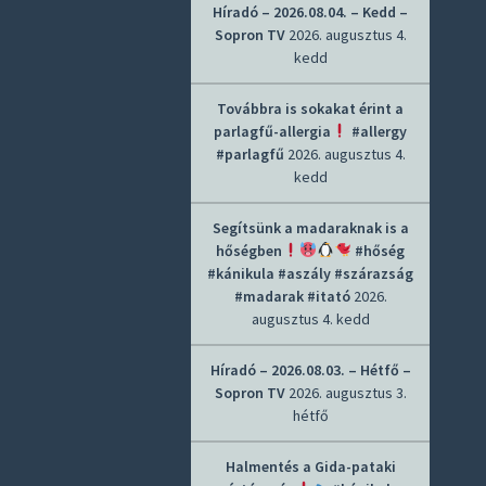
Híradó – 2026.08.04. – Kedd –
Sopron TV
2026. augusztus 4.
kedd
Továbbra is sokakat érint a
parlagfű-allergia
#allergy
#parlagfű
2026. augusztus 4.
kedd
Segítsünk a madaraknak is a
hőségben
#hőség
#kánikula #aszály #szárazság
#madarak #itató
2026.
augusztus 4. kedd
Híradó – 2026.08.03. – Hétfő –
Sopron TV
2026. augusztus 3.
hétfő
Halmentés a Gida-pataki