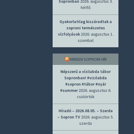
Sopronban
2026. augusztus 3.
hétfő
Gyakorlatilag kiszáradtak a
soproni természetes
vízfolyások
2026. augusztus 1.
szombat
MINDEN SOPRONI HÍR
Népszerű a vízilabda tábor
Sopronban! #vizilabda
#sopron #tábor #nyár
#summer
2026. augusztus 6.
csütörtök
Híradó – 2026.08.05. – Szerda
– Sopron TV
2026. augusztus 5.
szerda