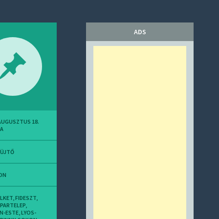
ADS
 AUGUSZTUS 18.
DA
YÜJTŐ
ON
ELKET
,
FIDESZT
,
IPARTELEP
,
N-ESTE
,
LYOS-