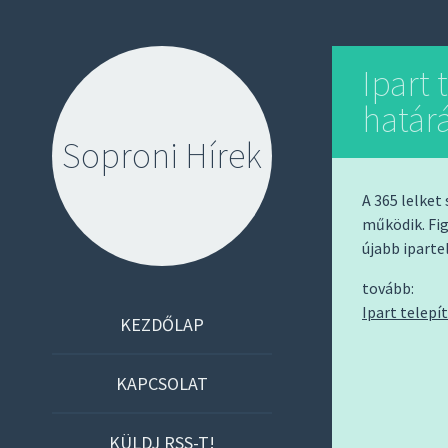
Ipart 
határ
Soproni Hírek
A 365 lelket
működik. Fig
újabb iparte
tovább:
Ipart telep
S
KEZDŐLAP
K
I
KAPCSOLAT
P
T
KÜLDJ RSS-T!