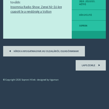
D
2010. JÚLIUS 5.
tovább:
HÉTFŐ
J
Insomnia Radio Show: Zenei hír: DJ-kre
R
csapott le a rendőrség a Volton
S
HÍR GYÜJTŐ
S
-
T
SOPRON
!
M
I
Post
E
HÍREK A NYUGATMAGYAR.HU OLDALÁRÓL OLVASÓINKNAK!
Z
navigation
?
LAPSZEMLE
© Copyright 2026
Soproni Hírek
- designed by
tigaman