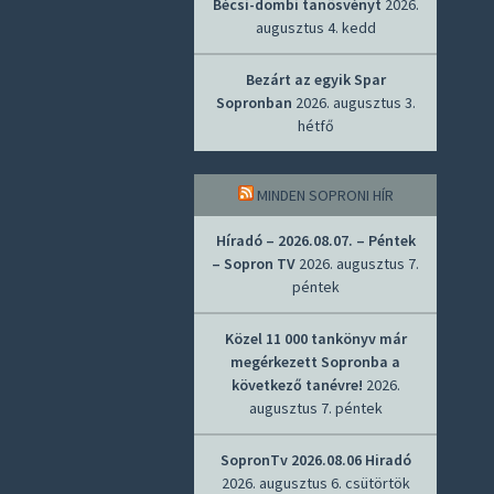
Bécsi-dombi tanösvényt
2026.
augusztus 4. kedd
Bezárt az egyik Spar
Sopronban
2026. augusztus 3.
hétfő
MINDEN SOPRONI HÍR
Híradó – 2026.08.07. – Péntek
– Sopron TV
2026. augusztus 7.
péntek
Közel 11 000 tankönyv már
megérkezett Sopronba a
következő tanévre!
2026.
augusztus 7. péntek
SopronTv 2026.08.06 Hiradó
2026. augusztus 6. csütörtök