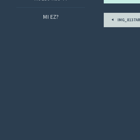
O
C
Post
MI EZ?
O
IMG_8137A
navigat
N
T
E
N
T