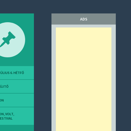
ADS
JÚLIUS 6. HÉTFŐ
YÜJTŐ
ON
ON
,
VOLT
,
ESTIVAL