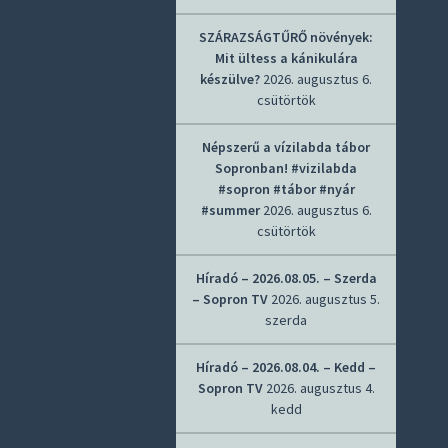
SZÁRAZSÁGTŰRŐ növények:
Mit ültess a kánikulára
készülve?
2026. augusztus 6.
csütörtök
Népszerű a vízilabda tábor
Sopronban! #vizilabda
#sopron #tábor #nyár
#summer
2026. augusztus 6.
csütörtök
Híradó – 2026.08.05. – Szerda
– Sopron TV
2026. augusztus 5.
szerda
Híradó – 2026.08.04. – Kedd –
Sopron TV
2026. augusztus 4.
kedd