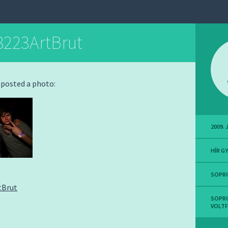
223ArtBrut
posted a photo:
2009. 
HÍR G
SOPR
tBrut
SOPR
VOLTF