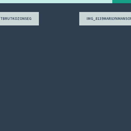
RTBRUTKOZONSEG
IMG_8139MARILYNMANS
ion