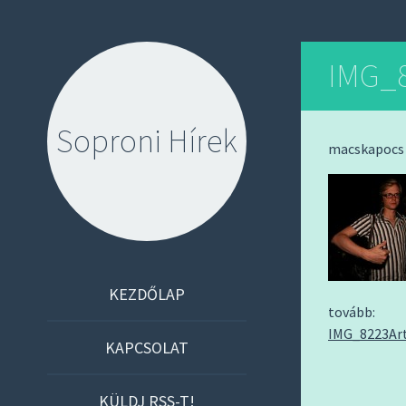
IMG_8
Soproni Hírek
macskapocs 
S
KEZDŐLAP
tovább:
K
IMG_8223Ar
I
KAPCSOLAT
P
T
KÜLDJ RSS-T!