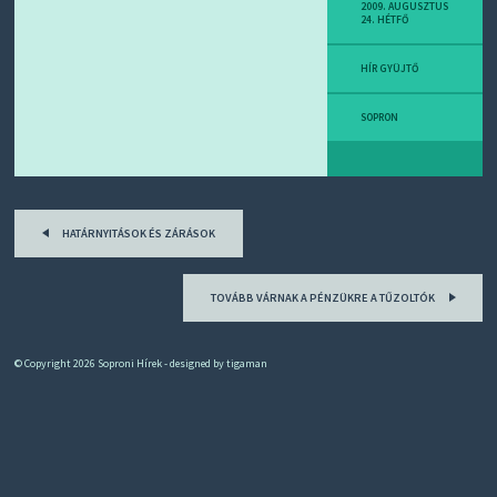
D
2009. AUGUSZTUS
24. HÉTFŐ
J
R
S
HÍR GYÜJTŐ
S
-
T
SOPRON
!
M
I
Post
E
HATÁRNYITÁSOK ÉS ZÁRÁSOK
Z
navigation
?
TOVÁBB VÁRNAK A PÉNZÜKRE A TŰZOLTÓK
© Copyright 2026
Soproni Hírek
- designed by
tigaman