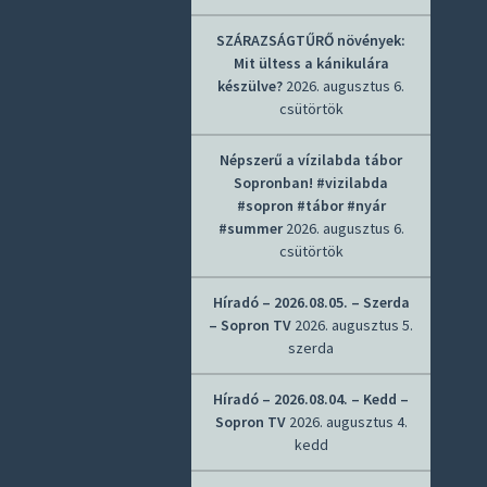
SZÁRAZSÁGTŰRŐ növények:
Mit ültess a kánikulára
készülve?
2026. augusztus 6.
csütörtök
Népszerű a vízilabda tábor
Sopronban! #vizilabda
#sopron #tábor #nyár
#summer
2026. augusztus 6.
csütörtök
Híradó – 2026.08.05. – Szerda
– Sopron TV
2026. augusztus 5.
szerda
Híradó – 2026.08.04. – Kedd –
Sopron TV
2026. augusztus 4.
kedd