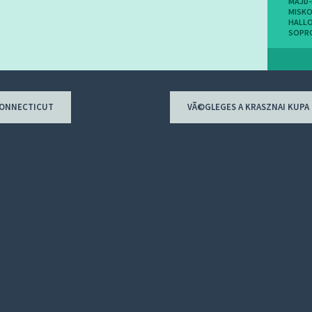
MAJD-
MISK
HALL
SOPR
CONNECTICUT
VÃ©GLEGES A KRASZNAI KUP
ion