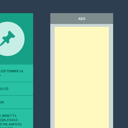
ADS
 SZEPTEMBER 14.
Ő
YÜJTŐ
ON
D
,
BERETTY
,
CEN
,
FOGSZ-
ETNI
,
KAPOSV
,