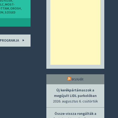
EGYSZER
,
OLC
,
MOST-
OTTAM
,
OROSH
,
ON
,
SZEGED
A PROGRAMJA
IKVAHÍR
Új kerékpártámaszok a
megújult LIDL parkolóban
2026. augusztus 6. csütörtök
Össze-vissza rongálták a