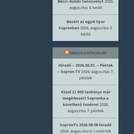
Bécsi-dombi tanösvényt
2026.
augusztus 4. kedd
Bezárt az egyik Spar
Sopronban
2026. augusztus 3.
hétfő
MINDEN SOPRONI HÍR
Híradó – 2026.08.07. – Péntek
– Sopron TV
2026. augusztus 7.
péntek
Közel 11 000 tankönyv már
megérkezett Sopronba a
következő tanévre!
2026.
augusztus 7. péntek
SopronTv 2026.08.06 Hiradó
2026. augusztus 6. csütörtök