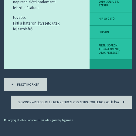
D
napirend előtti parlamenti
2010. JÚLIUS 7.
SZERDA
J
felszólalásában.
R
S
tovább:
HÍR GYÜJTŐ
S
Firtl a határon átvezető utak
-
fejlesztéséről
T
SOPRON
!
FIRTL
,
SOPRON
,
M
TTI-PARLAMENTI
,
UTAK-FEJLESZT
I
E
Z
?
Post
FESZTI KÓRKÉP
navigation
SOPRON – BELFÖLDI ÉS NEMZETKÖZI VISSZFUVAROK LEBONYOLÍTÁSA
© Copyright 2026
Soproni Hírek
- designed by
tigaman