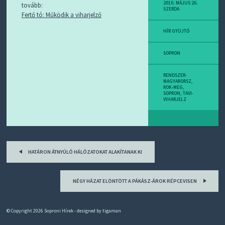
D
2010. MÁJUS 26.
tovább:
SZERDA
J
Fertő tó: Működik a viharjelző
R
S
HÍR GYÜJTŐ
S
-
T
SOPRON
!
RENDSZER-
M
MAGYARORSZ
,
ROK-MEG
,
I
SOPRON
,
TAVI-
E
VIHARJELZ
Z
?
Post
HATÁRON ÁTNYÚLÓ HÁLÓZATOKAT ALAKÍTANAK KI
navigation
NÉGY HÁZAT ELÖNTÖTT A PÁKÁSZ-ÁROK RÉPCEVISEN
© Copyright 2026
Soproni Hírek
- designed by
tigaman