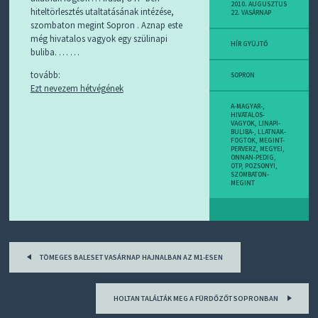
D
2010. AUGUSZTUS
hiteltörlesztés utaltatásának intézése,
22. VASÁRNAP
J
szombaton megint Sopron . Aznap este
R
még hivatalos vagyok egy szülinapi
S
HÍR GYÜJTŐ
buliba. … …
S
-
tovább:
T
SOPRON
Ezt nevezem hétvégének
!
A-MAGYAR-
,
M
HIVATALOS-
VAGYOK
,
LINAPI-
I
BULIBA-
,
LLATNAK-
E
FOGTOK
,
MEGINT-
PERVERZ
,
MEGYEI
,
Z
ONNAN-PEDIG
,
?
OTP
,
POZSONYI
,
SZOMBATON-
MEGINT
Post
TÖMEGES BALESET VASÁRNAP HAJNALBAN AZ M1-ESEN
navigation
HOLTAN TALÁLTÁK MEG A FÜRDŐZŐT SOPRONBAN