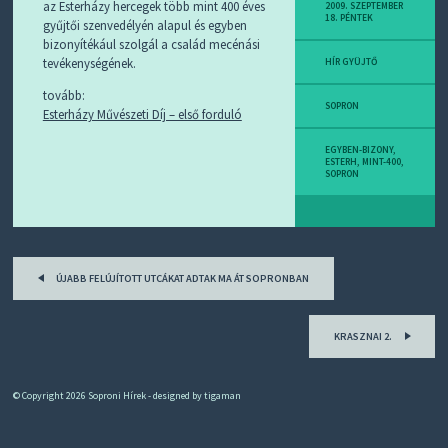
D
az Esterházy hercegek több mint 400 éves
2009. SZEPTEMBER
18. PÉNTEK
J
gyűjtői szenvedélyén alapul és egyben
R
bizonyítékául szolgál a család mecénási
S
tevékenységének.
HÍR GYÜJTŐ
S
-
tovább:
T
SOPRON
Esterházy Művészeti Díj – első forduló
!
EGYBEN-BIZONY
,
M
ESTERH
,
MINT-400
,
SOPRON
I
E
Z
?
Post
ÚJABB FELÚJÍTOTT UTCÁKAT ADTAK MA ÁT SOPRONBAN
navigation
KRASZNAI 2.
© Copyright 2026
Soproni Hírek
- designed by
tigaman