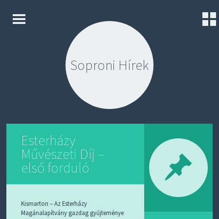
K
S
E
K
Z
I
D
Soproni Hírek
P
Ő
T
L
O
A
C
P
O
N
K
T
A
E
P
N
Esterházy
C
T
S
Művészeti Díj –
O
L
első forduló
A
T
K
Kismarton – Az Esterházy
Ü
Magánalapítvány gazdag gyűjteménye
L