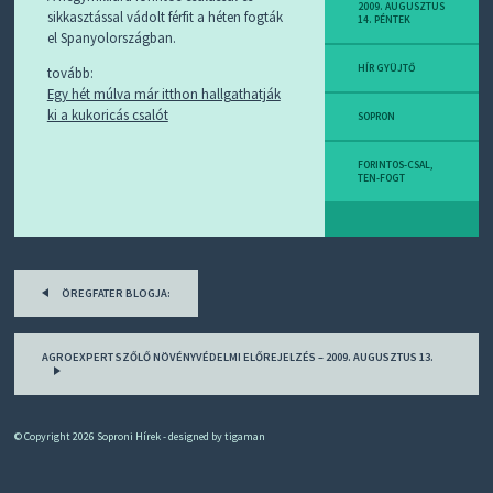
D
2009. AUGUSZTUS
sikkasztással vádolt férfit a héten fogták
14. PÉNTEK
J
el Spanyolországban.
R
S
HÍR GYÜJTŐ
tovább:
S
Egy hét múlva már itthon hallgathatják
-
ki a kukoricás csalót
T
SOPRON
!
FORINTOS-CSAL
,
M
TEN-FOGT
I
E
Z
?
Post
ÖREGFATER BLOGJA:
navigation
AGROEXPERT SZŐLŐ NÖVÉNYVÉDELMI ELŐREJELZÉS – 2009. AUGUSZTUS 13.
© Copyright 2026
Soproni Hírek
- designed by
tigaman