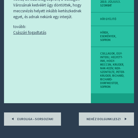
D
2010. JÚLIUS 3.
Városának kedvéért úgy döntöttek, hogy
SZOMBAT
J
meccsnézés helyett inkább kertészkednek
R
egyet, és adnak nekünk egy interjút.
S
HÍR GYÜJTŐ
S
tovább:
-
Császári fogadtatás
T
HÍREK,
ESEMÉNYEK
,
!
SOPRON
M
CSILLAGOK
,
EGY-
I
INTERJ
,
HELYETT-
E
INK
,
HOGY-
MECCSN
,
KRUDER
,
Z
NAK-KEDV
,
NEK-
?
SZENTELTE
,
PETER-
KRUDER
,
RICHARD
,
RICHARD-
DORFMEISTER
,
SOPRON
Post
EUROLIGA – SORSOLTAK!
NEHÉZ DOLGUNK LESZ!
navigation