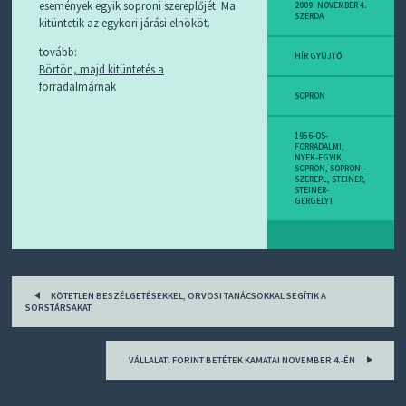
D
események egyik soproni szereplőjét. Ma
2009. NOVEMBER 4.
SZERDA
J
kitüntetik az egykori járási elnököt.
R
S
tovább:
HÍR GYÜJTŐ
S
Börtön, majd kitüntetés a
-
forradalmárnak
T
SOPRON
!
1956-OS-
M
FORRADALMI
,
NYEK-EGYIK
,
I
SOPRON
,
SOPRONI-
E
SZEREPL
,
STEINER
,
STEINER-
Z
GERGELYT
?
Post
KÖTETLEN BESZÉLGETÉSEKKEL, ORVOSI TANÁCSOKKAL SEGÍTIK A
navigation
SORSTÁRSAKAT
VÁLLALATI FORINT BETÉTEK KAMATAI NOVEMBER 4.-ÉN