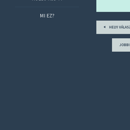
O
C
MI EZ?
O
Post
N
HELYI VÁLAS
navigat
T
E
JOBBI
N
T