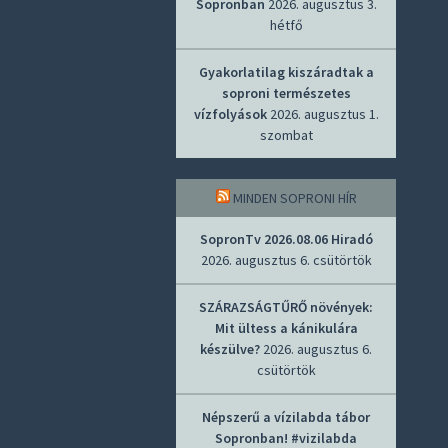
Sopronban
2026. augusztus 3.
hétfő
Gyakorlatilag kiszáradtak a
soproni természetes
vízfolyások
2026. augusztus 1.
szombat
MINDEN SOPRONI HÍR
SopronTv 2026.08.06 Hiradó
2026. augusztus 6. csütörtök
SZÁRAZSÁGTŰRŐ növények:
Mit ültess a kánikulára
készülve?
2026. augusztus 6.
csütörtök
Népszerű a vízilabda tábor
Sopronban! #vizilabda