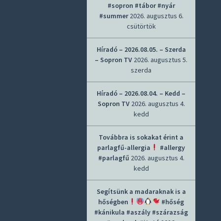
#sopron #tábor #nyár
#summer
2026. augusztus 6.
csütörtök
Híradó – 2026.08.05. – Szerda
– Sopron TV
2026. augusztus 5.
szerda
Híradó – 2026.08.04. – Kedd –
Sopron TV
2026. augusztus 4.
kedd
Továbbra is sokakat érint a
parlagfű-allergia
#allergy
#parlagfű
2026. augusztus 4.
kedd
Segítsünk a madaraknak is a
hőségben
#hőség
#kánikula #aszály #szárazság