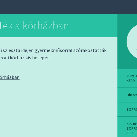
ték a kórházban
ni szieszta idején gyermekműsorral szórakoztatták
roni kórház kis betegeit.
2009.
kórházban
KEDD
HÍR G
SOPR
KIS-B
SOPR
IDEJ