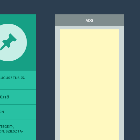
ADS
 AUGUSZTUS 25.
YÜJTŐ
ON
ETEGEIT-
,
ON
,
SZIESZTA-