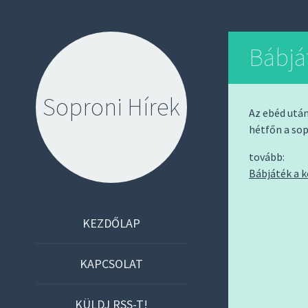
Bábjá
Soproni Hírek
Az ebéd utá
hétfőn a sop
tovább:
Bábjáték a 
S
KEZDŐLAP
K
I
KAPCSOLAT
P
T
KÜLDJ RSS-T!