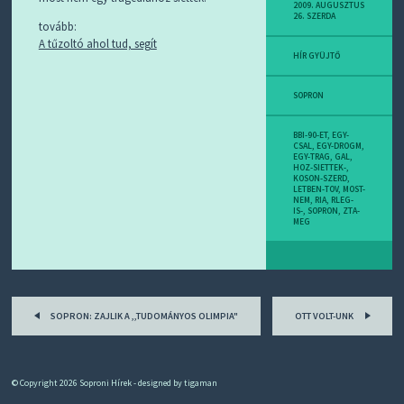
D
2009. AUGUSZTUS
26. SZERDA
J
tovább:
R
A tűzoltó ahol tud, segít
S
HÍR GYÜJTŐ
S
-
T
SOPRON
!
BBI-90-ET
,
EGY-
M
CSAL
,
EGY-DROGM
,
EGY-TRAG
,
GAL
,
I
HOZ-SIETTEK-
,
E
KOSON-SZERD
,
LETBEN-TOV
,
MOST-
Z
NEM
,
RIA
,
RLEG-
?
IS-
,
SOPRON
,
ZTA-
MEG
Post
SOPRON: ZAJLIK A ,,TUDOMÁNYOS OLIMPIA"
OTT VOLT-UNK
navigation
© Copyright 2026
Soproni Hírek
- designed by
tigaman