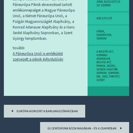
D
2009. AUGUSZTUS
Páneurópa Piknik elnevezéssel tartott
19. SZERDA
J
emlékünnepséget a Magyar Páneurópa
R
Unió, a Német Páneurópa Unió, a
S
HÍR GYÜJTŐ
Polgári Magyarországért Alapítvány, a
S
-
Konrad Adenauer Alapítvány és a Hans
T
HÍREK,
Seidel Alapítvány Sopronban, a Szent
ESEMÉNYEK
,
!
György templomban.
SOPRON
tovább:
M
A-MEGYEI-KIT
,
A Páneurópa Unió is emlékülést
I
KONRAD-
E
szervezett a piknik évfordulóján
ADENAUER
,
MEGYEI-KIT
,
Z
PIKNIK
,
SEIDEL
,
?
SEINEK-HAGYOM
,
SOPRON
,
SOPRONI-
DR-
,
SSEL-TARTOTT
,
SZENT
Post
EURÓPA-KONCERT A BARLANGSZÍNHÁZBAN
navigation
ÚJ CENTERÜNK BÍZIK MAGÁBAN – ÉS A CSAPATBAN