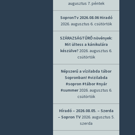
augusztus 7. péntek
SopronTv 2026.08.06 Hiradó
2026. augusztus 6. csütörtök
SZÁRAZSÁGTŰRŐ növények:
Mit ültess a kánikulára
készülve?
2026. augusztus 6.
csütörtök
Népszerű a vízilabda tábor
Sopronban! #vizilabda
#sopron #tábor #nyár
#summer
2026. augusztus 6.
csütörtök
Híradó – 2026.08.05. – Szerda
– Sopron TV
2026. augusztus 5.
szerda