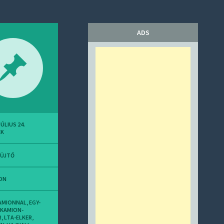
ADS
JÚLIUS 24.
EK
YÜJTŐ
ON
AMIONNAL
,
EGY-
KAMION-
R
,
LTA-ELKER
,