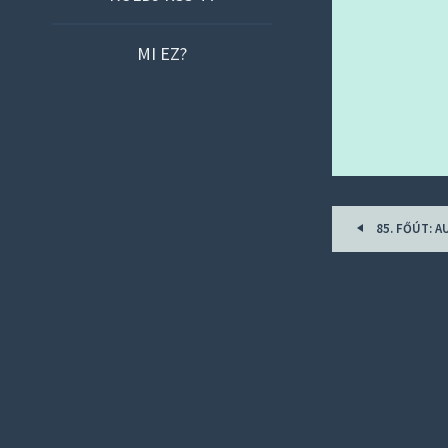
O
C
MI EZ?
O
N
T
E
N
T
Post
85. FŐÚT: A
navigat