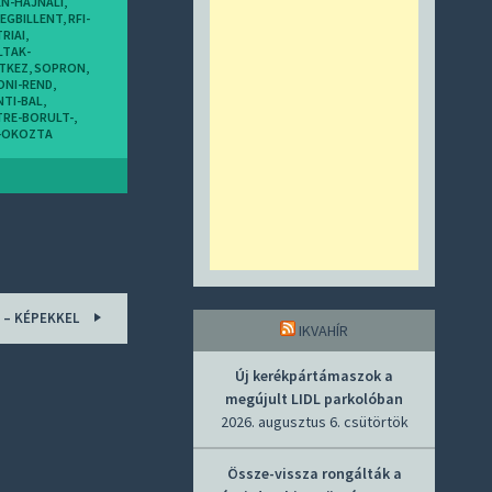
N-HAJNALI
,
EGBILLENT
,
RFI-
RIAI
,
LTAK-
TKEZ
,
SOPRON
,
ONI-REND
,
NTI-BAL
,
RE-BORULT-
,
R-OKOZTA
 – KÉPEKKEL
IKVAHÍR
Új kerékpártámaszok a
megújult LIDL parkolóban
2026. augusztus 6. csütörtök
Össze-vissza rongálták a