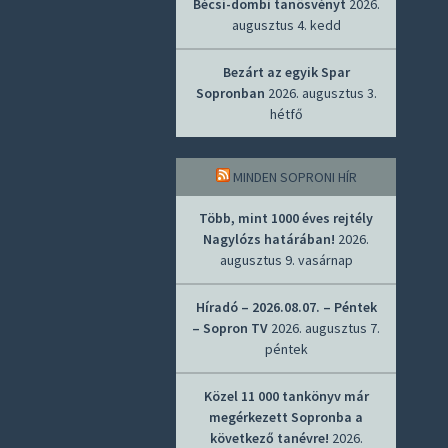
Bécsi-dombi tanösvényt
2026.
augusztus 4. kedd
Bezárt az egyik Spar
Sopronban
2026. augusztus 3.
hétfő
MINDEN SOPRONI HÍR
Több, mint 1000 éves rejtély
Nagylózs határában!
2026.
augusztus 9. vasárnap
Híradó – 2026.08.07. – Péntek
– Sopron TV
2026. augusztus 7.
péntek
Közel 11 000 tankönyv már
megérkezett Sopronba a
következő tanévre!
2026.