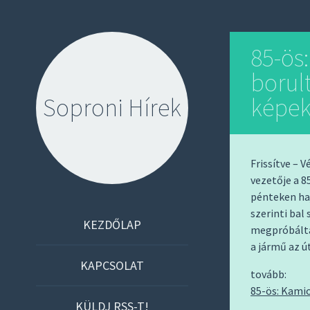
85-ös
borult
Soproni Hírek
képek
Frissítve – 
vezetője a 
pénteken haj
szerinti bal
S
KEZDŐLAP
megpróbálta
K
a jármű az ú
I
KAPCSOLAT
tovább:
P
85-ös: Kamio
T
KÜLDJ RSS-T!