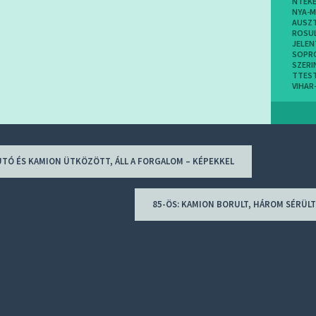
NTEKE
NYA-M
AUSZT
ROSU
JELEN
SOPR
SZERI
TTEST
VIHA
UTÓ ÉS KAMION ÜTKÖZÖTT, ÁLL A FORGALOM – KÉPEKKEL
ion
85-ÖS: KAMION BORULT, HÁROM SÉRÜLT