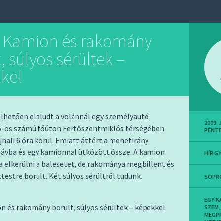
: Kamion és rakomány
, súlyos sérültek –
kel
Vélhetően elaludt a volánnál egy személyautó
2009. 
85-ös számú főúton Fertőszentmiklós térségében
PÉNT
nali 6 óra körül. Emiatt áttért a menetirány
 sávba és egy kamionnal ütközött össze. A kamion
HÍR G
 elkerülni a balesetet, de rakománya megbillent és
ttestre borult. Két súlyos sérültről tudunk.
SOPR
EGY-K
n és rakomány borult, súlyos sérültek – képekkel
SZEM
,
MEGP