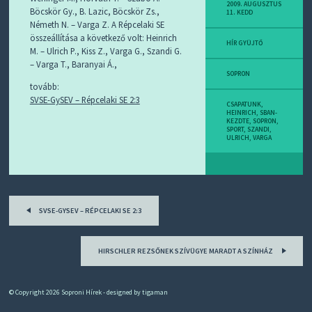
D
2009. AUGUSZTUS
Böcskör Gy., B. Lazic, Böcskör Zs.,
11. KEDD
J
Németh N. – Varga Z. A Répcelaki SE
R
összeállítása a következő volt: Heinrich
S
HÍR GYÜJTŐ
M. – Ulrich P., Kiss Z., Varga G., Szandi G.
S
-
– Varga T., Baranyai Á.,
T
SOPRON
tovább:
!
SVSE-GySEV – Répcelaki SE 2:3
CSAPATUNK
,
M
HEINRICH
,
SBAN-
KEZDTE
,
SOPRON
,
I
SPORT
,
SZANDI
,
E
ULRICH
,
VARGA
Z
?
Post
SVSE-GYSEV – RÉPCELAKI SE 2:3
navigation
HIRSCHLER REZSŐNEK SZÍVÜGYE MARADT A SZÍNHÁZ
© Copyright 2026
Soproni Hírek
- designed by
tigaman